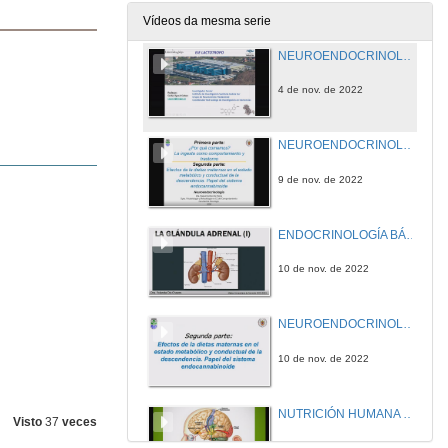
3 de nov. de 2022
Vídeos da mesma serie
NEUROENDOCRINOLOGÍA Eje Lactotropo: La Prolactina (PRL)
4 de nov. de 2022
NEUROENDOCRINOLOGÍA: Hormonas y conducta (I)
9 de nov. de 2022
ENDOCRINOLOGÍA BÁSICA Y CLÍNICA La glándula adrenal
10 de nov. de 2022
NEUROENDOCRINOLOGÍA: Hormonas y conducta (II)
10 de nov. de 2022
NUTRICIÓN HUMANA Sistema sensorial: Gusto y Olfato (I)
Visto
37
veces
16 de nov. de 2022