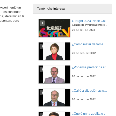
 experimentó un
Tamén che interesan
a. Los continuos
ENDOCRINOLOGÍA BÁSICA Y CLÍNICA La glándula adrenal (II)
ia) determinan la
resentan, pero
G-Night 2023. Noite Galega das Persoas Investigadoras. Conciencias creativas
17 de nov. de 2022
Centos de investigadoras e investigadores, decenas de actividades e sete cidades
29 de set. de 2023
NUTRICIÓN HUMANA , Vitamina D
¿Como matar de fame as bacterias?
17 de nov. de 2022
20 de dec. de 2012
ENDOCRINOLOGÍA BÁSICA Y CLÍNICA Patología de la Glándula Adrenal
¿Pódense predicir os efectos polo achegamento á Terra dos asteroides?
23 de nov. de 2022
20 de dec. de 2012
METABOLISMO Y SU PATOLOGÍA. Islote pancreático y regulación de la secreción de insulina
¿Cal é a situación actual do consumo cinematográfico?
18 de nov. de 2022
20 de dec. de 2012
METABOLISMO Y SU PATOLOGÍA. Diabetes mellitus y Educación diabetológica
¿Que é unha zeolita e cales son as súas aplicacións?
23 de nov. de 2022