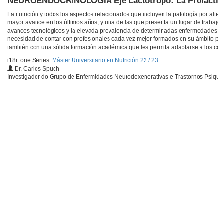
NEUROENDOCRINOLOGÍA Eje Lactotropo: La Prolacti
La nutrición y todos los aspectos relacionados que incluyen la patología por a
mayor avance en los últimos años, y una de las que presenta un lugar de trabajo 
avances tecnológicos y la elevada prevalencia de determinadas enfermedades en
necesidad de contar con profesionales cada vez mejor formados en su ámbito p
también con una sólida formación académica que les permita adaptarse a los co
i18n.one.Series:
Máster Universitario en Nutrición 22 / 23
Dr. Carlos Spuch
Investigador do Grupo de Enfermidades Neurodexenerativas e Trastornos Psiquiát