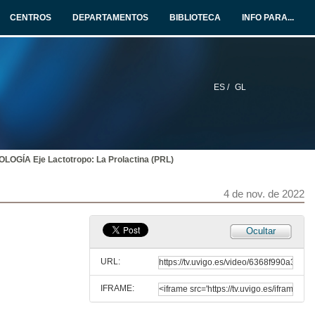
27 de out. de 2022
CENTROS
DEPARTAMENTOS
BIBLIOTECA
INFO PARA...
METABOLISMO Y SU PATOLOGÍA Oxidación de los aminoácidos
28 de out. de 2022
ES /
GL
NUTRICIÓN HUMANA: Nutrición en las etapas de la vida, nutrición en el envejecimiento
28 de out. de 2022
ÍA Eje Lactotropo: La Prolactina (PRL)
METABOLISMO Y SU PATOLOGÍA Fosforilación oxidativa
2 de nov. de 2022
4 de nov. de 2022
ENDOCRINOLOGÍA BÁSICA Y CLÍNICA Metabolismo calcio-fósforo-magnesio y su patología (I)
Ocultar
2 de nov. de 2022
URL:
IFRAME:
METABOLISMO Y SU PATOLOGÍA Biosíntesis de lípidos