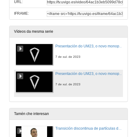
URL:
IFRAME:
Vídeos da mesma serie
Presentación do UM23, o novo monopraza de UVigo Motorsport
7 de xul. de 2023
Presentación do UM23, o novo monopraza de UVigo Motorsport (Infografía)
7 de xul. de 2023
Tamén che interesan
Transición discontinua de partículas de microgel termosensible