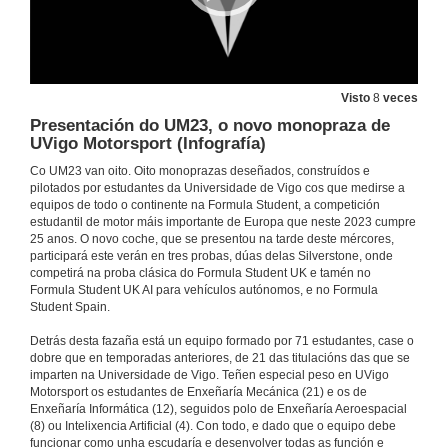
Visto
8
veces
Presentación do UM23, o novo monopraza de
UVigo Motorsport (Infografía)
Co UM23 van oito. Oito monoprazas deseñados, construídos e
pilotados por estudantes da Universidade de Vigo cos que medirse a
equipos de todo o continente na Formula Student, a competición
estudantil de motor máis importante de Europa que neste 2023 cumpre
25 anos. O novo coche, que se presentou na tarde deste mércores,
participará este verán en tres probas, dúas delas Silverstone, onde
competirá na proba clásica do Formula Student UK e tamén no
Formula Student UK AI para vehículos autónomos, e no Formula
Student Spain.
Detrás desta fazaña está un equipo formado por 71 estudantes, case o
dobre que en temporadas anteriores, de 21 das titulacións das que se
imparten na Universidade de Vigo. Teñen especial peso en UVigo
Motorsport os estudantes de Enxeñaría Mecánica (21) e os de
Enxeñaría Informática (12), seguidos polo de Enxeñaría Aeroespacial
(8) ou Intelixencia Artificial (4). Con todo, e dado que o equipo debe
funcionar como unha escudaría e desenvolver todas as función e