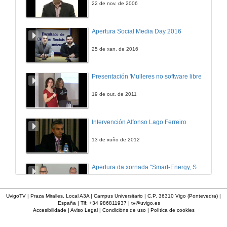
22 de nov. de 2006
Apertura Social Media Day 2016
25 de xan. de 2016
Presentación 'Mulleres no software libre'
19 de out. de 2011
Intervención Alfonso Lago Ferreiro
13 de xuño de 2012
Apertura da xornada "Smart-Energy, Smart-City"
28 de out. de 2015
UvigoTV | Praza Miralles. Local A3A | Campus Universitario | C.P. 36310 Vigo (Pontevedra) |
España | Tlf: +34 986811937 |
tv@uvigo.es
Accesibilidade
|
Aviso Legal
|
Condicións de uso
|
Política de cookies
Presentación web HCTech