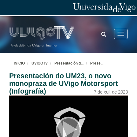
TOGGLE
Toggle
SEARCH
navigatio
A televisión da UVigo en Internet
INICIO
UVIGOTV
Presentación d
...
Prese
...
Presentación do UM23, o novo
monopraza de UVigo Motorsport
(Infografía)
7 de xul. de 2023