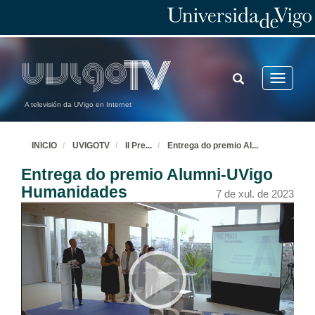
TOGGLE
Toggle
SEARCH
navigatio
A televisión da UVigo en Internet
INICIO
UVIGOTV
II Pre
...
Entrega do premio Al
...
Entrega do premio Alumni-UVigo
Humanidades
7 de xul. de 2023