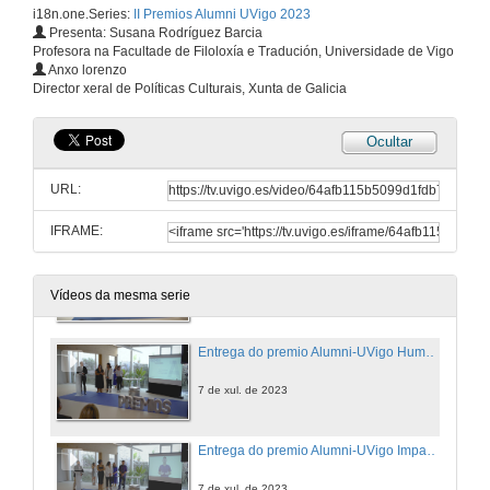
i18n.one.Series:
II Premios Alumni UVigo 2023
Presenta: Susana Rodríguez Barcia
Profesora na Facultade de Filoloxía e Tradución, Universidade de Vigo
Apertura e Intervención de Natalia Caparrini
Anxo lorenzo
Director xeral de Políticas Culturais, Xunta de Galicia
7 de xul. de 2023
Ocultar
Entrega do premio Alumni-UVigo Emprendemento
URL:
7 de xul. de 2023
IFRAME:
Entrega do premio Alumni-UVigo Traxectoria Profesional
7 de xul. de 2023
Vídeos da mesma serie
Entrega do premio Alumni-UVigo Humanidades
7 de xul. de 2023
Entrega do premio Alumni-UVigo Impacto Social
7 de xul. de 2023