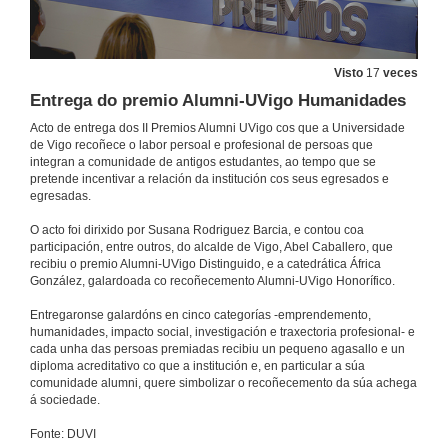
Visto
17
veces
Entrega do premio Alumni-UVigo Humanidades
Acto de entrega dos II Premios Alumni UVigo cos que a Universidade
de Vigo recoñece o labor persoal e profesional de persoas que
integran a comunidade de antigos estudantes, ao tempo que se
pretende incentivar a relación da institución cos seus egresados e
egresadas.
O acto foi dirixido por Susana Rodriguez Barcia, e contou coa
participación, entre outros, do alcalde de Vigo, Abel Caballero, que
recibiu o premio Alumni-UVigo Distinguido, e a catedrática África
González, galardoada co recoñecemento Alumni-UVigo Honorífico.
Entregaronse galardóns en cinco categorías -emprendemento,
humanidades, impacto social, investigación e traxectoria profesional- e
cada unha das persoas premiadas recibiu un pequeno agasallo e un
diploma acreditativo co que a institución e, en particular a súa
comunidade alumni, quere simbolizar o recoñecemento da súa achega
á sociedade.
Entrega de premios e encontro ALUMNI-UVIGO 2023
Fonte: DUVI
7 de xul. de 2023