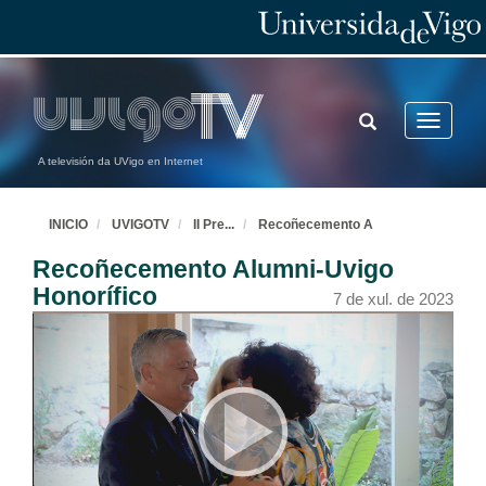
TOGGLE
Toggle
SEARCH
navigatio
A televisión da UVigo en Internet
INICIO
UVIGOTV
II Pre
...
Recoñecemento A
Recoñecemento Alumni-Uvigo
Honorífico
7 de xul. de 2023