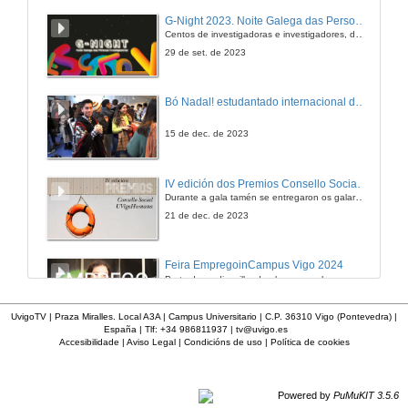
G-Night 2023. Noite Galega das Persoas Investigadoras. Conciencias creativas
Centos de investigadoras e investigadores, decenas de actividades e sete cidades
29 de set. de 2023
Bó Nadal! estudantado internacional da Universidade de Vigo
15 de dec. de 2023
IV edición dos Premios Consello Social UVigo Humana
Durante a gala tamén se entregaron os galardóns aos mellores TFG e TFM en materia de Axenda 2030
21 de dec. de 2023
Feira EmpregoinCampus Vigo 2024
Preto de medio millar de alumnas e alumnos buscan coñecer máis de preto as oportunidades que lles achegan as arredor de medio cento de empresas que participan na edición viguesa da feira. Xunto coa visita aos stands, durante a feria desenvólvense varias actividades complementarias, como obradoiros, conversas, mesas redondas ou o pasaporte de empregabilidade, un espazo no que poderán recibir asesoramento sobre o seu CV.
29 de feb. de 2024
UvigoTV | Praza Miralles. Local A3A | Campus Universitario | C.P. 36310 Vigo (Pontevedra) |
España | Tlf: +34 986811937 |
tv@uvigo.es
Accesibilidade
|
Aviso Legal
|
Condicións de uso
|
Política de cookies
8M, Día Internacional da Muller. Premio Uviguala 2024
La iniciativa premiada es Elas Fan CienTec. Recogen el galardón las profesoras Verónica Salgueiriño, Soledad Torres y Ana Mejías
7 de mar. de 2024
Powered by
PuMuKIT 3.5.6