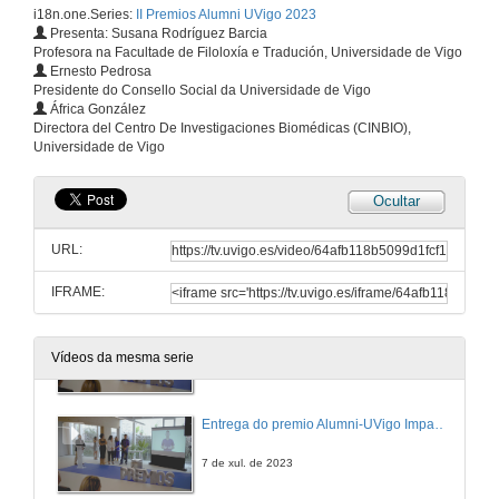
i18n.one.Series:
II Premios Alumni UVigo 2023
Apertura e Intervención de Natalia Caparrini
Presenta: Susana Rodríguez Barcia
Profesora na Facultade de Filoloxía e Tradución, Universidade de Vigo
7 de xul. de 2023
Ernesto Pedrosa
Presidente do Consello Social da Universidade de Vigo
África González
Entrega do premio Alumni-UVigo Emprendemento
Directora del Centro De Investigaciones Biomédicas (CINBIO),
Universidade de Vigo
7 de xul. de 2023
Ocultar
Entrega do premio Alumni-UVigo Traxectoria Profesional
URL:
7 de xul. de 2023
IFRAME:
Entrega do premio Alumni-UVigo Humanidades
Vídeos da mesma serie
7 de xul. de 2023
Entrega do premio Alumni-UVigo Impacto Social
7 de xul. de 2023