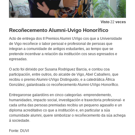
Visto
22
veces
Recoñecemento Alumni-Uvigo Honorífico
Acto de entrega dos II Premios Alumni UVigo cos que a Universidade
de Vigo recoñece o labor persoal e profesional de persoas que
integran a comunidade de antigos estudantes, ao tempo que se
pretende incentivar a relación da institución cos seus egresados e
egresadas.
O acto foi dirixido por Susana Rodriguez Barcia, e contou coa
participación, entre outros, do alcalde de Vigo, Abel Caballero, que
recibiu o premio Alumni-UVigo Distinguido, e a catedrática África
González, galardoada co recoñecemento Alumni-UVigo Honorífico.
Entregaronse galardóns en cinco categorías -emprendemento,
humanidades, impacto social, investigación e traxectoria profesional- e
cada unha das persoas premiadas recibiu un pequeno agasallo e un
diploma acreditativo co que a institución e, en particular a súa
Entrega de premios e encontro ALUMNI-UVIGO 2023
comunidade alumni, quere simbolizar o recoñecemento da súa achega
á sociedade.
7 de xul. de 2023
Fonte: DUVI