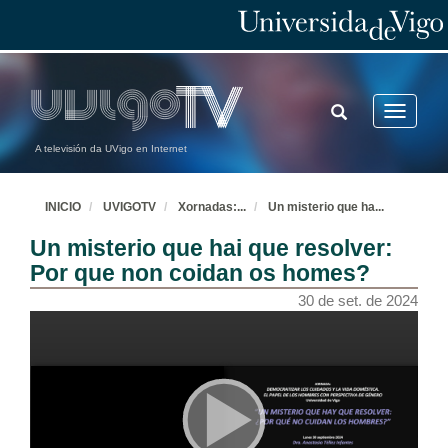
TOGGLE
Toggle
SEARCH
navigatio
A televisión da UVigo en Internet
INICIO
UVIGOTV
Xornadas:
...
Un misterio que ha
...
Un misterio que hai que resolver:
Por que non coidan os homes?
30 de set. de 2024