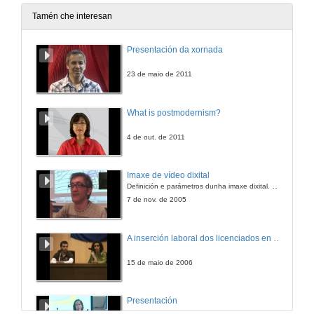
30 de set. de 2024
Tamén che interesan
Intervención de Ángel Lozoya.
Presentación da xornada
30 de set. de 2024
23 de maio de 2011
Políticas públicas de Igualdade dirixidas a homes en Euskadi
What is postmodernism?
30 de set. de 2024
4 de out. de 2011
Turno de Debate. Mesa redonda. Políticas públicas de masculinidades
Imaxe de vídeo dixital
Definición e parámetros dunha imaxe dixital. Resolución e Aspecto. Profundidade da cor. Compresión. Frame por segundo. Entrelazado. Campos, cadros
30 de set. de 2024
7 de nov. de 2005
Homes nos coidados de longa duración: dimensións morais, sentimentos e masculinidades
A inserción laboral dos licenciados en Ciencias do Mar: a carreira investigadora
1 de out. de 2024
15 de maio de 2006
Quenda de Preguntas. Homes nos coidados de longa duración: dimensións morais, sentimentos e masculinidades
Presentación