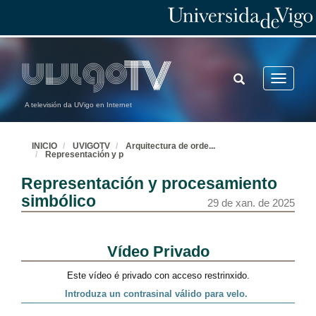
TOGGLE
Toggle
SEARCH
navigatio
A televisión da UVigo en Internet
INICIO
UVIGOTV
Arquitectura de orde
...
Representación y p
Representación y procesamiento
simbólico
29 de xan. de 2025