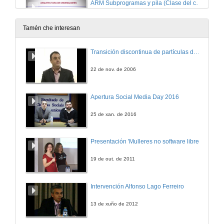
ARM Subprogramas y pila (Clase del curso 23 / 24)
21 de feb. de 2024
Tamén che interesan
Ejercicios Semana 4 (1ª Parte)
Transición discontinua de partículas de microgel termosensible
19 de feb. de 2025
22 de nov. de 2006
Ejercicios Semana 4 (2ª Parte)
Apertura Social Media Day 2016
24 de feb. de 2025
25 de xan. de 2016
Ejemplo de coma flotante
Presentación 'Mulleres no software libre'
26 de feb. de 2025
19 de out. de 2011
Ejercicios. Semana 6
Intervención Alfonso Lago Ferreiro
5 de mar. de 2025
13 de xuño de 2012