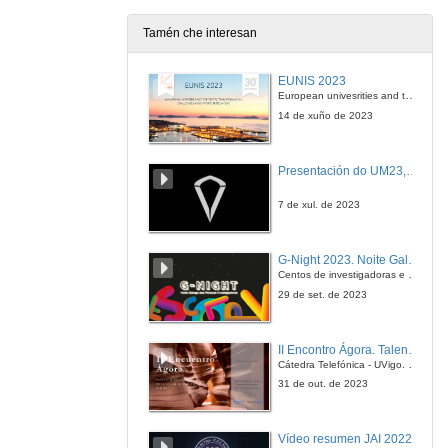
Tamén che interesan
EUNIS 2023
European univesrities and the digital transformation: challenges and opportunities ahead
14 de xuño de 2023
Presentación do UM23, o novo monopraza de UVigo Motorsport
7 de xul. de 2023
G-Night 2023. Noite Galega das Persoas Investigadoras. Conciencias creativas
Centos de investigadoras e investigadores, decenas de actividades e sete cidades
29 de set. de 2023
II Encontro Ágora. Talento e innovación na era da transformación dixital
Cátedra Telefónica - UVigo. Espazos de innovación
31 de out. de 2023
Vídeo resumen JAI 2022