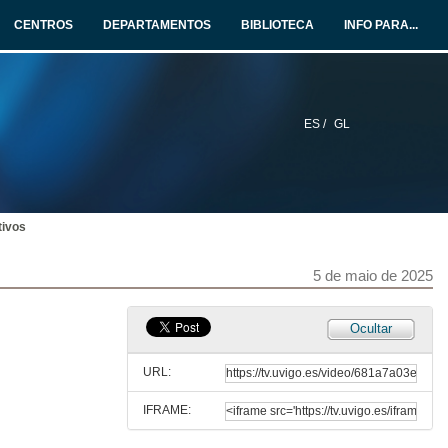
CENTROS
DEPARTAMENTOS
BIBLIOTECA
INFO PARA...
1 de abr. de 2024
Ejercicios Semana 9
31 de mar. de 2025
ES /
GL
Variaciones sobre la Periferia
7 de abr. de 2025
tivos
Interrupciones (Algorítmez)
5 de maio de 2025
9 de abr. de 2025
Ocultar
Interrupciones. (Ejercicios)
URL:
28 de abr. de 2025
IFRAME:
Ejercicios de Controlador de interrupciones