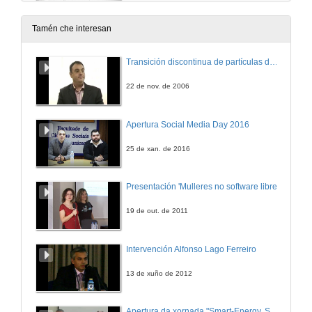
10 de mar. de 2025
Tamén che interesan
Examen ET1 Marzo 2025, Grupo B
Transición discontinua de partículas de microgel termosensible
20 de mar. de 2025
22 de nov. de 2006
Algorítmez. (Resumen) (recuperada del curso 23/24)
Apertura Social Media Day 2016
24 de mar. de 2023
25 de xan. de 2016
EC2AB_14: Ejercicio 2 de Algorítmez (recuperada del curso 23/24)
Presentación 'Mulleres no software libre'
1 de abr. de 2024
19 de out. de 2011
Ejercicios Semana 9
Intervención Alfonso Lago Ferreiro
31 de mar. de 2025
13 de xuño de 2012
Variaciones sobre la Periferia
Apertura da xornada "Smart-Energy, Smart-City"