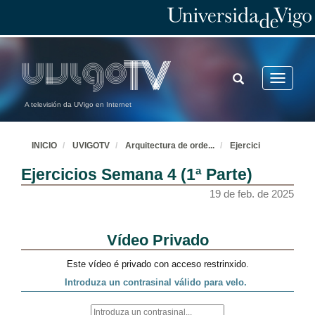
TOGGLE
Toggle
SEARCH
navigatio
A televisión da UVigo en Internet
INICIO
UVIGOTV
Arquitectura de orde
...
Ejercici
Ejercicios Semana 4 (1ª Parte)
19 de feb. de 2025
Presentación de la asignatura