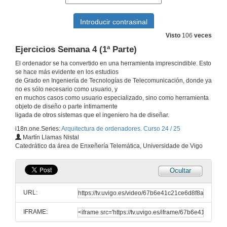
28 de xan. de 2025
Visto
106
veces
Representación y procesamiento simbólico
Ejercicios Semana 4 (1ª Parte)
29 de xan. de 2025
El ordenador se ha convertido en una herramienta imprescindible. Esto
se hace más evidente en los estudios
de Grado en Ingeniería de Tecnologías de Telecomunicación, donde ya
ARM
no es sólo necesario como usuario, y
en muchos casos como usuario especializado, sino como herramienta
3 de feb. de 2025
objeto de diseño o parte íntimamente
ligada de otros sistemas que el ingeniero ha de diseñar.
i18n.one.Series:
Arquitectura de ordenadores. Curso 24 / 25
ARM. Instrucciones de control de flujo
Martín Llamas Nistal
Catedrático da área de Enxeñería Telemática, Universidade de Vigo
10 de feb. de 2025
Ocultar
Instrucciones de carga. Ejercicios
URL:
12 de feb. de 2025
IFRAME:
ARM Subprogramas y pila (Clase del curso 23 / 24)