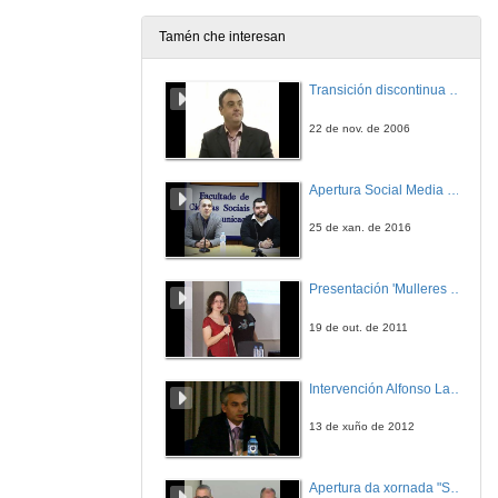
12 de maio de 2025
Tamén che interesan
Bases de datos. Introducción
Transición discontinua de partículas de microgel termosensible
6 de maio de 2024
22 de nov. de 2006
Exámenes ET2 23/24
Apertura Social Media Day 2016
14 de maio de 2025
25 de xan. de 2016
Presentación 'Mulleres no software libre'
19 de out. de 2011
Intervención Alfonso Lago Ferreiro
13 de xuño de 2012
Apertura da xornada "Smart-Energy, Smart-City"