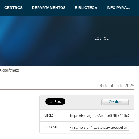
10 de mar. de 2025
CENTROS
DEPARTAMENTOS
BIBLIOTECA
INFO PARA...
Examen ET1 Marzo 2025, Grupo B
20 de mar. de 2025
ES /
GL
Algorítmez. (Resumen) (recuperada del curso 23/24)
24 de mar. de 2023
Algorítmez)
EC2AB_14: Ejercicio 2 de Algorítmez (recuperada del curso 23/24)
1 de abr. de 2024
9 de abr. de 2025
Ejercicios Semana 9
Ocultar
31 de mar. de 2025
URL:
IFRAME:
Variaciones sobre la Periferia