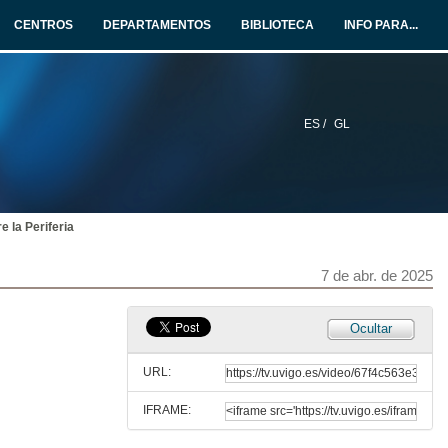
5 de mar. de 2025
CENTROS
DEPARTAMENTOS
BIBLIOTECA
INFO PARA...
Ejercicios
10 de mar. de 2025
ES /
GL
Examen ET1 Marzo 2025, Grupo B
20 de mar. de 2025
e la Periferia
Algorítmez. (Resumen) (recuperada del curso 23/24)
24 de mar. de 2023
7 de abr. de 2025
EC2AB_14: Ejercicio 2 de Algorítmez (recuperada del curso 23/24)
Ocultar
1 de abr. de 2024
URL:
IFRAME:
Ejercicios Semana 9