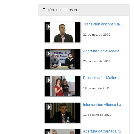
Tamén che interesan
Sistemas Operativos. Descripción de Procesos (completa)
Transición discontinua de partículas de microgel termosensible
12 de maio de 2025
22 de nov. de 2006
Bases de datos. Introducción
Apertura Social Media Day 2016
6 de maio de 2024
25 de xan. de 2016
Exámenes ET2 23/24
Presentación 'Mulleres no software libre'
14 de maio de 2025
19 de out. de 2011
Intervención Alfonso Lago Ferreiro
13 de xuño de 2012
Apertura da xornada "Smart-Energy, Smart-City"