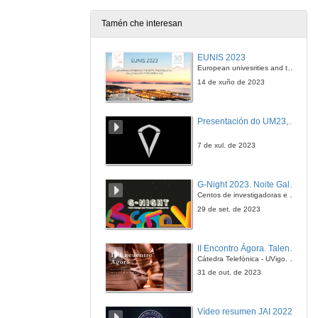
24 de mar. de 2023
Tamén che interesan
EC2AB_14: Ejercicio 2 de Algorítmez (recuperada del curso 23/24)
EUNIS 2023
1 de abr. de 2024
European univesrities and the digital transformation: challenges and opportunities ahead
14 de xuño de 2023
Ejercicios Semana 9
Presentación do UM23, o novo monopraza de UVigo Motorsport
31 de mar. de 2025
7 de xul. de 2023
Variaciones sobre la Periferia
G-Night 2023. Noite Galega das Persoas Investigadoras. Conciencias creativas
7 de abr. de 2025
Centos de investigadoras e investigadores, decenas de actividades e sete cidades
29 de set. de 2023
Interrupciones (Algorítmez)
II Encontro Ágora. Talento e innovación na era da transformación dixital
9 de abr. de 2025
Cátedra Telefónica - UVigo. Espazos de innovación
31 de out. de 2023
Interrupciones. (Ejercicios)
Vídeo resumen JAI 2022
28 de abr. de 2025