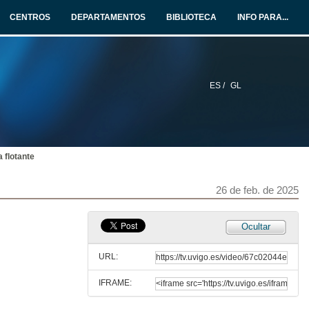
3 de feb. de 2025
CENTROS
DEPARTAMENTOS
BIBLIOTECA
INFO PARA...
ARM. Instrucciones de control de flujo
10 de feb. de 2025
ES /
GL
Instrucciones de carga. Ejercicios
12 de feb. de 2025
 flotante
ARM Subprogramas y pila (Clase del curso 23 / 24)
21 de feb. de 2024
26 de feb. de 2025
Ejercicios Semana 4 (1ª Parte)
Ocultar
19 de feb. de 2025
URL:
IFRAME:
Ejercicios Semana 4 (2ª Parte)