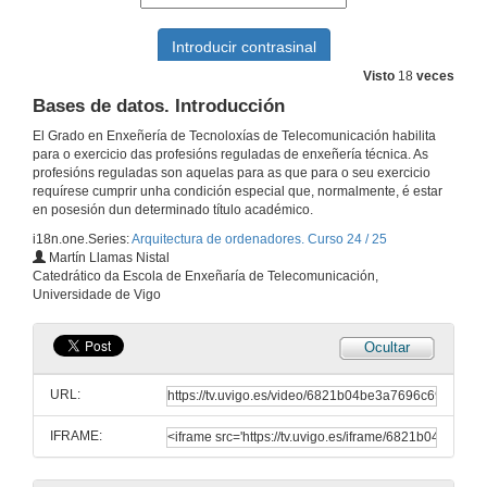
1 de abr. de 2024
Visto
18
veces
Ejercicios Semana 9
Bases de datos. Introducción
31 de mar. de 2025
El Grado en Enxeñería de Tecnoloxías de Telecomunicación habilita
para o exercicio das profesións reguladas de enxeñería técnica. As
profesións reguladas son aquelas para as que para o seu exercicio
Variaciones sobre la Periferia
requírese cumprir unha condición especial que, normalmente, é estar
en posesión dun determinado título académico.
7 de abr. de 2025
i18n.one.Series:
Arquitectura de ordenadores. Curso 24 / 25
Martín Llamas Nistal
Interrupciones (Algorítmez)
Catedrático da Escola de Enxeñaría de Telecomunicación,
Universidade de Vigo
9 de abr. de 2025
Ocultar
Interrupciones. (Ejercicios)
URL:
28 de abr. de 2025
IFRAME:
Ejercicios de Controlador de interrupciones