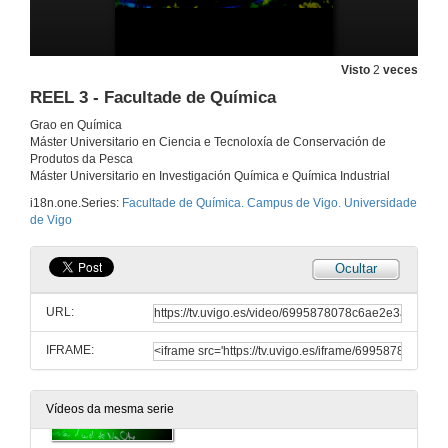
Grao en Química. Campus de Vigo. Universidade de Vigo
21 de feb. de 2026
Visto
2
veces
REEL 3 - Facultade de Química
Grado en Química. Campus de Vigo. Universidade de Vigo
Grao en Química
Máster Universitario en Ciencia e Tecnoloxía de Conservación de
22 de feb. de 2026
Produtos da Pesca
Máster Universitario en Investigación Química e Química Industrial
Degree in Chemistry. Vigo Campus. University of Vigo
i18n.one.Series:
Facultade de Química. Campus de Vigo. Universidade
de Vigo
23 de feb. de 2026
Ocultar
REEL 1 - Facultad de Química
URL:
24 de feb. de 2026
IFRAME:
REEL 2 - Facultade de Química
Vídeos da mesma serie
25 de feb. de 2026