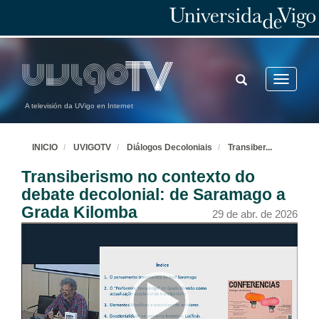
TOGGLE
Toggle
SEARCH
navigatio
A televisión da UVigo en Internet
INICIO
UVIGOTV
Diálogos Decoloniais
Transiber
...
Transiberismo no contexto do
debate decolonial: de Saramago a
Grada Kilomba
29 de abr. de 2026