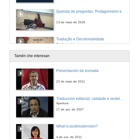
Quenda de preguntas. Protagonismo e transculturalidade: A agência decolonial feminina na formação identitária de Ijuí'
13 de maio de 2026
Tradução e Decolonialidade
Conferencia
20 de maio de 2026
Tamén che interesan
Quenda de preguntas. Tradução e Decolonialidade
Presentación da xornada
20 de maio de 2026
23 de maio de 2011
Imaxinar o pensamiento colonial desde os lindes de Europa: pánicos ao impuro e algunas lecturas restaurativas
Traducción editorial: calidade e xestión de proxectos
Conferencia
Apertura
27 de maio de 2026
17 de set. de 2007
Quenda de preguntas. Imaxinar o pensamiento colonial desde os lindes de Europa: pánicos ao impuro e algunas lecturas restaurativas
What is postmodernism?
27 de maio de 2026
4 de out. de 2011