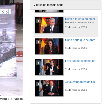
Vídeos da mesma serie
11 de maio de 2016
Reter o talento en empresas da contorna
Benvida e presentación do I Premio Ricardo Fernández á creatividade industrial
11 de maio de 2016
Unha porta que se abre para as persoas que se están a formar
11 de maio de 2016
Ferri, un bó exemplo de bo facer cos bolseiros
11 de maio de 2016
4196 estudantes da Universidade realizaron prácticas curriculares e extracurriculares o curso 2014/2015
11 de maio de 2016
Visto
1137
veces