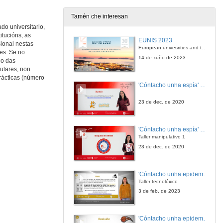
Tamén che interesan
do universitario,
itucións, as
EUNIS 2023
ional nestas
European univesrities and the digital transformation: challenges and opportunities ahead
res. Se no
14 de xuño de 2023
no das
culares, non
prácticas (número
'Cóntacho unha espía' Reto
23 de dec. de 2020
'Cóntacho unha espía' Criptografía
Taller manipulativo 1
23 de dec. de 2020
'Cóntacho unha epidemióloga' Reto
Taller tecnolóxico
3 de feb. de 2023
'Cóntacho unha epidemióloga' Decisións nun partido de baloncesto 4