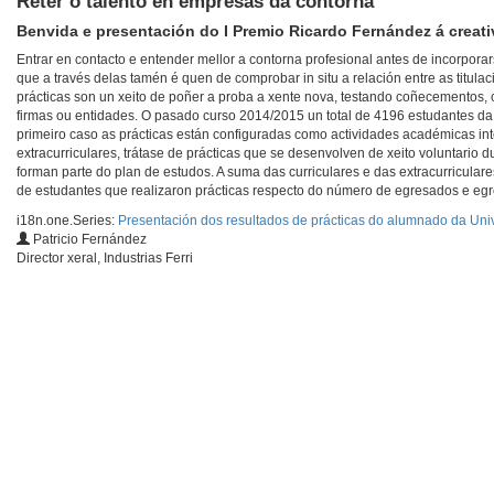
Reter o talento en empresas da contorna
Benvida e presentación do I Premio Ricardo Fernández á creati
Entrar en contacto e entender mellor a contorna profesional antes de incorpora
que a través delas tamén é quen de comprobar in situ a relación entre as titula
prácticas son un xeito de poñer a proba a xente nova, testando coñecementos, 
firmas ou entidades. O pasado curso 2014/2015 un total de 4196 estudantes da U
primeiro caso as prácticas están configuradas como actividades académicas int
extracurriculares, trátase de prácticas que se desenvolven de xeito voluntario 
forman parte do plan de estudos. A suma das curriculares e das extracurriculare
de estudantes que realizaron prácticas respecto do número de egresados e 
i18n.one.Series:
Presentación dos resultados de prácticas do alumnado da Uni
Patricio Fernández
Director xeral, Industrias Ferri