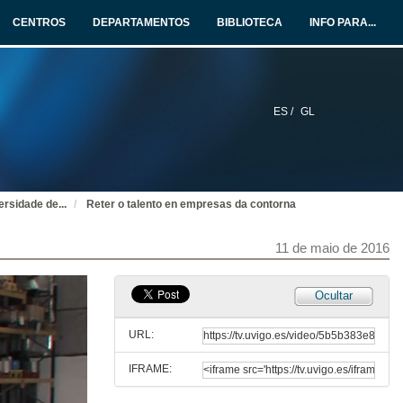
CENTROS
DEPARTAMENTOS
BIBLIOTECA
INFO PARA...
ES /
GL
ersidade de
...
Reter o talento en empresas da contorna
11 de maio de 2016
Ocultar
Presentación dos resultados de prácticas do alumnado da Universidade de Vigo no curso 2014-15
Industrias Ferri acolleu este mediodía a presentación do I Premio Ricardo Fernández á creatividade industrial
URL:
11 de maio de 2016
IFRAME:
Libro de firmas e visita á empresa