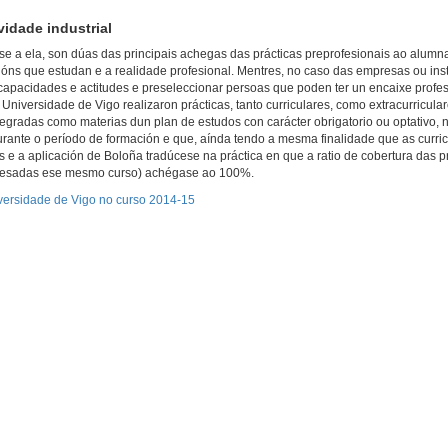
vidade industrial
rse a ela, son dúas das principais achegas das prácticas preprofesionais ao alumna
cións que estudan e a realidade profesional. Mentres, no caso das empresas ou inst
capacidades e actitudes e preseleccionar persoas que poden ter un encaixe profes
niversidade de Vigo realizaron prácticas, tanto curriculares, como extracurricula
egradas como materias dun plan de estudos con carácter obrigatorio ou optativo, 
durante o período de formación e que, aínda tendo a mesma finalidade que as curri
s e a aplicación de Boloña tradúcese na práctica en que a ratio de cobertura das 
egresadas ese mesmo curso) achégase ao 100%.
versidade de Vigo no curso 2014-15