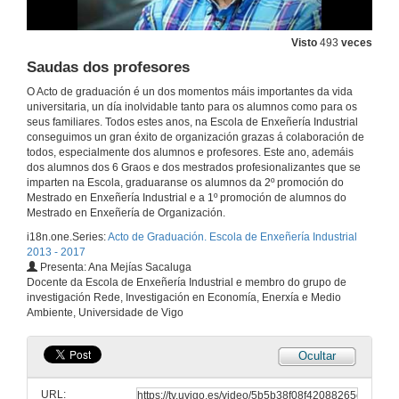
Visto
493
veces
Vídeo EEI Emprende. 2
Saudas dos profesores
1 de xuño de 2017
O Acto de graduación é un dos momentos máis importantes da vida
universitaria, un día inolvidable tanto para os alumnos como para os
seus familiares. Todos estes anos, na Escola de Enxeñería Industrial
Discurso de dúas alumnas de Grado da Escola
conseguimos un gran éxito de organización grazas á colaboración de
todos, especialmente dos alumnos e profesores. Este ano, ademáis
1 de xuño de 2017
dos alumnos dos 6 Graos e dos mestrados profesionalizantes que se
imparten na Escola, graduaranse os alumnos da 2º promoción do
Mestrado en Enxeñería Industrial e a 1º promoción de alumnos do
Xuramento do Código Ético Profesional da Enxeñería da Rama Industrial
Mestrado en Enxeñería de Organización.
Sin Créditos
i18n.one.Series:
Acto de Graduación. Escola de Enxeñería Industrial
1 de xuño de 2017
2013 - 2017
Presenta: Ana Mejías Sacaluga
Docente da Escola de Enxeñería Industrial e membro do grupo de
Xuramento do Código Ético Profesional da Enxeñería da Rama Industrial
investigación Rede, Investigación en Economía, Enerxía e Medio
créditos
Ambiente, Universidade de Vigo
1 de xuño de 2017
Ocultar
Entrega de Diplomas e Distincións aos alumnos de:
4ª promición de Grao, 2ª promoción de Mäster en Enxeñaría Industrial, 1ª promoción de Máster Enxañeiro en Organización, e a promoción anual de Máster
URL:
1 de xuño de 2017