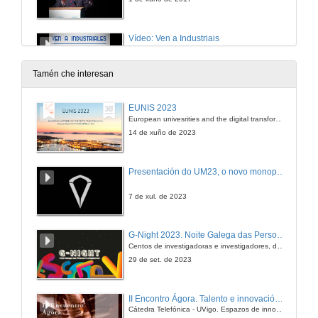
Vídeo: Ven a Industriais
1 de xuño de 2017
Tamén che interesan
Intervención da Secretaria Xeral da Universidade de Vigo
EUNIS 2023
European univesrities and the digital transformation: challenges and opportunities ahead
1 de xuño de 2017
14 de xuño de 2023
Vídeo: O Profesor Infiltrado
Presentación do UM23, o novo monopraza de UVigo Motorsport
1 de xuño de 2017
7 de xul. de 2023
Despedida do acto
G-Night 2023. Noite Galega das Persoas Investigadoras. Conciencias creativas
Centos de investigadoras e investigadores, decenas de actividades e sete cidades
1 de xuño de 2017
29 de set. de 2023
II Encontro Ágora. Talento e innovación na era da transformación dixital
Cátedra Telefónica - UVigo. Espazos de innovación