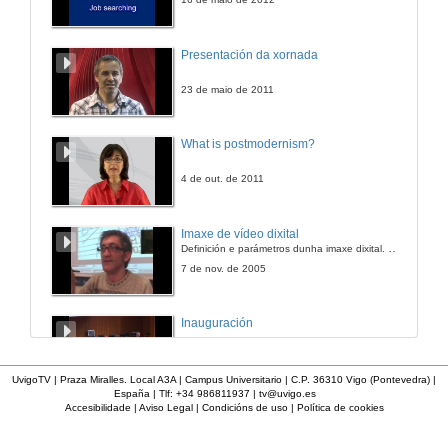
Presentación da xornada
23 de maio de 2011
What is postmodernism?
4 de out. de 2011
Imaxe de vídeo dixital
Definición e parámetros dunha imaxe dixital. Resolución e Aspecto. Profundidade da cor. Compresión. Frame por segundo. Entrelazado. Campos, cadros
7 de nov. de 2005
Inauguración
8 de maio de 2010
UvigoTV | Praza Miralles. Local A3A | Campus Universitario | C.P. 36310 Vigo (Pontevedra) |
España | Tlf: +34 986811937 |
tv@uvigo.es
Accesibilidade
|
Aviso Legal
|
Condicións de uso
|
Política de cookies
A inserción laboral dos licenciados en Ciencias do Mar: a carreira investigadora
15 de maio de 2006