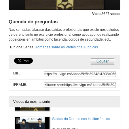
Visto
3627
veces
Como afrontar unha oposición. Parte II:
Posibilidades de acceso á Administración Pública
Quenda de preguntas
20 de nov. de 2008
Nas xornadas falarase das saidas profesionais que existe nos estudos
de dereito tanto no exercicio profesional como avogado, ou realizando
oposicións en ambitos como facenda, corpos de seguridade, ect..
Quenda de preguntas
i18n.one.Series:
Xornadas sobre as Profesions Xuridicas
20 de nov. de 2008
Ocultar
Rexistrador da propiedade
URL:
20 de nov. de 2008
IFRAME:
Quenda de preguntas
Vídeos da mesma serie
20 de nov. de 2008
Saidas do Dereito nas Institucións da Union Europea
21 de nov. de 2008