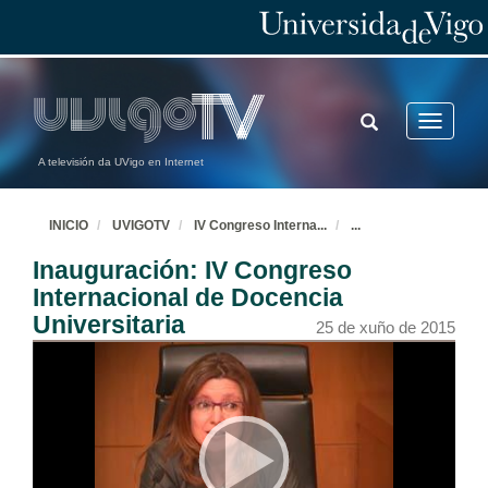
TOGGLE
Toggle
SEARCH
navigatio
A televisión da UVigo en Internet
INICIO
UVIGOTV
IV Congreso Interna
...
...
Inauguración: IV Congreso
Internacional de Docencia
Universitaria
25 de xuño de 2015