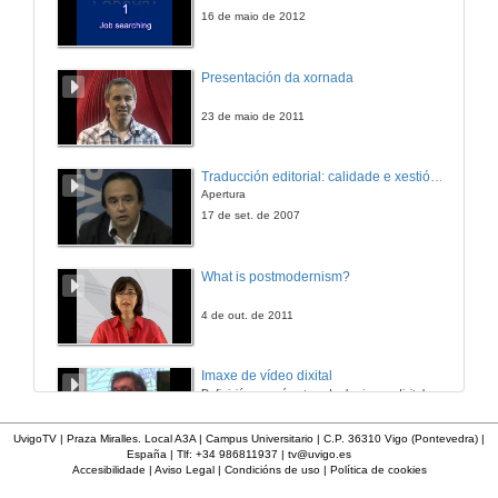
16 de maio de 2012
Presentación da xornada
23 de maio de 2011
Traducción editorial: calidade e xestión de proxectos
Apertura
17 de set. de 2007
What is postmodernism?
4 de out. de 2011
Imaxe de vídeo dixital
Definición e parámetros dunha imaxe dixital. Resolución e Aspecto. Profundidade da cor. Compresión. Frame por segundo. Entrelazado. Campos, cadros
7 de nov. de 2005
UvigoTV | Praza Miralles. Local A3A | Campus Universitario | C.P. 36310 Vigo (Pontevedra) |
España | Tlf: +34 986811937 |
tv@uvigo.es
Accesibilidade
|
Aviso Legal
|
Condicións de uso
|
Política de cookies
Inauguración