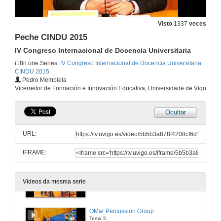
27 de xuño de 2015
Visto
1337
veces
Presentación de OMar Percussion Group
Peche CINDU 2015
IV Congreso Internacional de Docencia Universitaria
27 de xuño de 2015
i18n.one.Series:
IV Congreso Internacional de Docencia Universitaria.
CINDU 2015
OMar Percussion Group
Pedro Membiela
Tema 2
Vicerreitor de Formación e Innovación Educativa, Universidade de Vigo
27 de xuño de 2015
Ocultar
OMar Percussion Group
Tema 3
URL:
27 de xuño de 2015
IFRAME:
OMar Percussion Group
Tema 4
Vídeos da mesma serie
27 de xuño de 2015
OMar Percussion Group
Tema 5