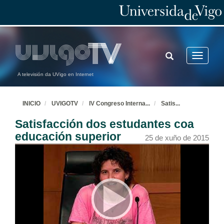
TOGGLE
Toggle
SEARCH
navigatio
A televisión da UVigo en Internet
INICIO
UVIGOTV
IV Congreso Interna
...
Satis
...
Satisfacción dos estudantes coa
educación superior
25 de xuño de 2015