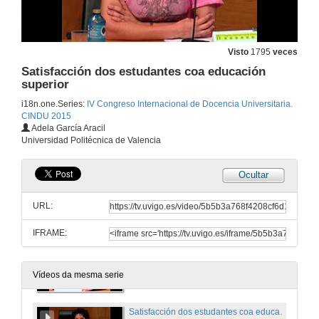
Visto
1795
veces
Satisfacción dos estudantes coa educación
superior
i18n.one.Series:
IV Congreso Internacional de Docencia Universitaria.
CINDU 2015
Inauguración: IV Congreso Internacional de Docencia Universitaria
Adela García Aracil
Intervención de Mª José Caride
Universidad Politécnica de Valencia
25 de xuño de 2015
Ocultar
Inauguración: IV Congreso Internacional de Docencia Universitaria
Intervención de Pedro Membiela Iglesia
URL:
25 de xuño de 2015
IFRAME:
Inauguración: IV Congreso Internacional de Docencia Universitaria
Intervención de Ana Graña Rodríguez
25 de xuño de 2015
Vídeos da mesma serie
Satisfacción dos estudantes coa educación superior