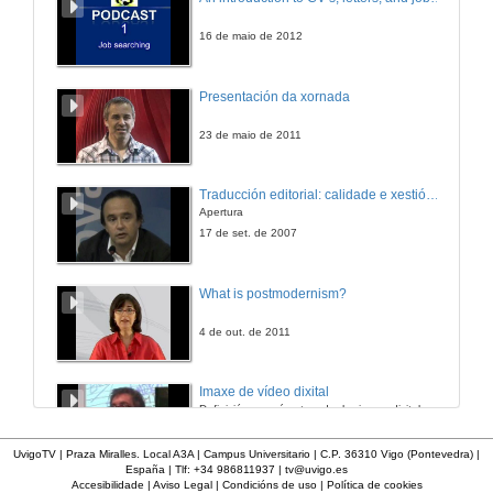
Intervención de José Luis Losada
26 de xuño de 2015
16 de maio de 2012
Apoios e obstáculos á innovación docente universitaria
Presentación da xornada
Intervención de Gloria Zaballa
26 de xuño de 2015
23 de maio de 2011
Apoios e obstáculos á innovación docente universitaria
Traducción editorial: calidade e xestión de proxectos
Intervención de Sonia Osorio
Apertura
26 de xuño de 2015
17 de set. de 2007
Rolda de preguntas
What is postmodernism?
Apoios e obstáculos á innovación docente universitaria
26 de xuño de 2015
4 de out. de 2011
Ser professor universitário em tempos adversos
Imaxe de vídeo dixital
Presentación Conferencia
Definición e parámetros dunha imaxe dixital. Resolución e Aspecto. Profundidade da cor. Compresión. Frame por segundo. Entrelazado. Campos, cadros
26 de xuño de 2015
7 de nov. de 2005
UvigoTV | Praza Miralles. Local A3A | Campus Universitario | C.P. 36310 Vigo (Pontevedra) |
España | Tlf: +34 986811937 |
tv@uvigo.es
Ser professor universitário em tempos adversos
Accesibilidade
|
Aviso Legal
|
Condicións de uso
|
Política de cookies
Inauguración