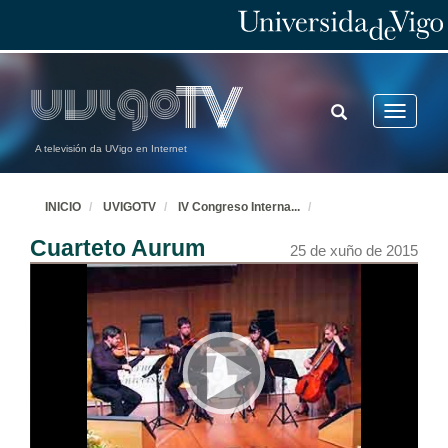
TOGGLE
Toggle
SEARCH
navigatio
A televisión da UVigo en Internet
INICIO
UVIGOTV
IV Congreso Interna
...
Cuarteto Aurum
25 de xuño de 2015
Inauguración: IV Congreso Internacional de Docencia Universitaria
Intervención de Mª José Caride
25 de xuño de 2015