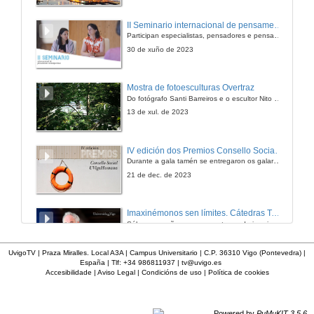
Rolda de preguntas
II Seminario internacional de pensamento contemporáneo. Pensar o Antropoceno
Apoios e obstáculos á innovación docente universitaria
Participan especialistas, pensadores e pensadoras que traballan desde hai anos sobre temas de pensamento contemporáneo en universidades de Estados Unidos, Reino Unido, Canadá, México e España.
26 de xuño de 2015
30 de xuño de 2023
Ser professor universitário em tempos adversos
Mostra de fotoesculturas Overtraz
Presentación Conferencia
Do fotógrafo Santi Barreiros e o escultor Nito Contreras.
26 de xuño de 2015
13 de xul. de 2023
Ser professor universitário em tempos adversos
IV edición dos Premios Consello Social UVigo Humana
Conferencia
Durante a gala tamén se entregaron os galardóns aos mellores TFG e TFM en materia de Axenda 2030
26 de xuño de 2015
21 de dec. de 2023
Rolda de preguntas
Imaxinémonos sen límites. Cátedras Telefónica
Ser professor universitário em tempos adversos
Sólo quen coñece as preguntas pode imaxinar novas respostas
26 de xuño de 2015
22 de abr. de 2024
UvigoTV | Praza Miralles. Local A3A | Campus Universitario | C.P. 36310 Vigo (Pontevedra) |
España | Tlf: +34 986811937 |
tv@uvigo.es
Visión da docencia dende os centros universitarios
Accesibilidade
|
Aviso Legal
|
Condicións de uso
|
Política de cookies
'Cóntacho unha espía' Reto
Presentación
27 de xuño de 2015
23 de dec. de 2020
Powered by
PuMuKIT 3.5.6