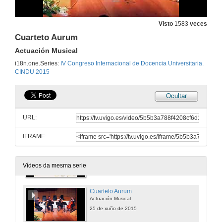
Inauguración: IV Congreso Internacional de Docencia Universitaria
Intervención de Pedro Membiela Iglesia
Visto
1583
veces
25 de xuño de 2015
Cuarteto Aurum
Actuación Musical
Inauguración: IV Congreso Internacional de Docencia Universitaria
i18n.one.Series:
IV Congreso Internacional de Docencia Universitaria.
Intervención de Ana Graña Rodríguez
CINDU 2015
25 de xuño de 2015
Ocultar
Satisfacción dos estudantes coa educación superior
URL:
25 de xuño de 2015
IFRAME:
Rolda de Preguntas
Satisfacción dos estudantes coa educación superior
25 de xuño de 2015
Vídeos da mesma serie
Cuarteto Aurum
Actuación Musical
25 de xuño de 2015