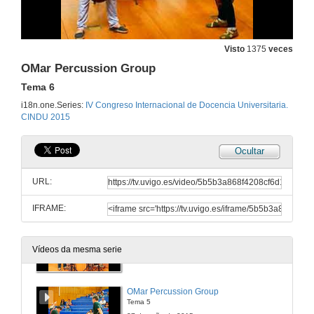
27 de xuño de 2015
Presentación de OMar Percussion Group
Visto
1375
veces
27 de xuño de 2015
OMar Percussion Group
Tema 6
OMar Percussion Group
i18n.one.Series:
IV Congreso Internacional de Docencia Universitaria.
Tema 2
CINDU 2015
27 de xuño de 2015
Ocultar
OMar Percussion Group
Tema 3
URL:
27 de xuño de 2015
IFRAME:
OMar Percussion Group
Tema 4
Vídeos da mesma serie
27 de xuño de 2015
OMar Percussion Group
Tema 5