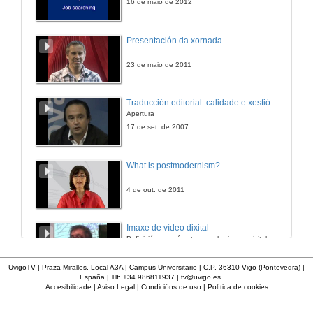
16 de maio de 2012
Presentación da xornada
23 de maio de 2011
Traducción editorial: calidade e xestión de proxectos
Apertura
17 de set. de 2007
What is postmodernism?
4 de out. de 2011
Imaxe de vídeo dixital
Definición e parámetros dunha imaxe dixital. Resolución e Aspecto. Profundidade da cor. Compresión. Frame por segundo. Entrelazado. Campos, cadros
7 de nov. de 2005
UvigoTV | Praza Miralles. Local A3A | Campus Universitario | C.P. 36310 Vigo (Pontevedra) |
España | Tlf: +34 986811937 |
tv@uvigo.es
Accesibilidade
|
Aviso Legal
|
Condicións de uso
|
Política de cookies
Inauguración