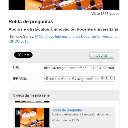
Apoios e obstáculos á innovación docente universitaria
Intervención de Francisca García Luque
Visto
1373
veces
26 de xuño de 2015
Rolda de preguntas
Apoios e obstáculos á innovación docente universitaria
Apoios e obstáculos á innovación docente universitaria
i18n.one.Series:
IV Congreso Internacional de Docencia Universitaria.
Intervención de José Luis Losada
CINDU 2015
26 de xuño de 2015
Ocultar
Apoios e obstáculos á innovación docente universitaria
Intervención de Gloria Zaballa
URL:
26 de xuño de 2015
IFRAME:
Apoios e obstáculos á innovación docente universitaria
Intervención de Sonia Osorio
26 de xuño de 2015
Vídeos da mesma serie
Rolda de preguntas
Apoios e obstáculos á innovación docente universitaria
26 de xuño de 2015