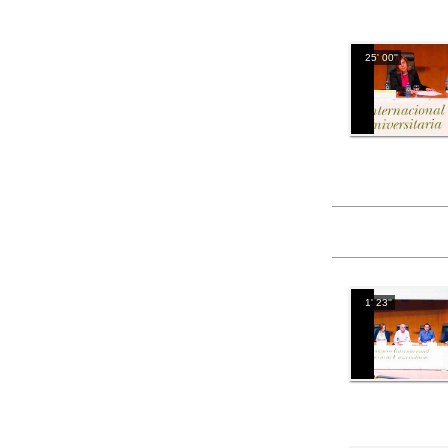
25' 00''
1' 23''