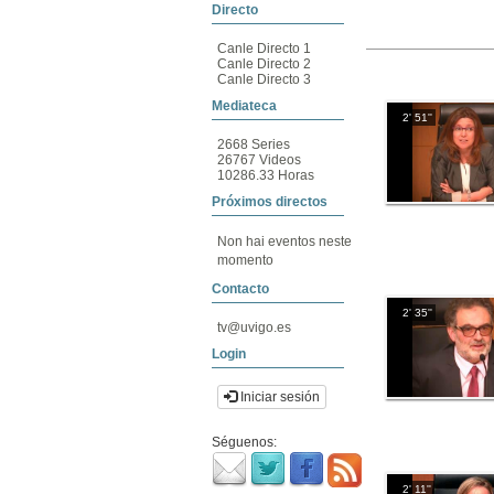
Directo
Canle Directo 1
Canle Directo 2
Canle Directo 3
Mediateca
2' 51''
2668 Series
26767 Videos
10286.33 Horas
Próximos directos
Non hai eventos neste
momento
Contacto
2' 35''
tv@uvigo.es
Login
Iniciar sesión
Séguenos:
2' 11''