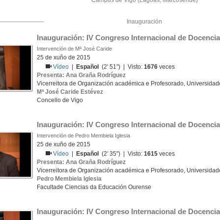
Campus de Vigo (Lagoas, Marcosende)
Inauguración
Inauguración: IV Congreso Internacional de Docencia 
Intervención de Mª José Caride
25 de xuño de 2015
Vídeo
|
Español
(2' 51'') | Visto:
1676
veces
Presenta: Ana Graña Rodríguez
Vicerreitora de Organización académica e Profesorado, Universidad
Mª José Caride Estévez
Concello de Vigo
Inauguración: IV Congreso Internacional de Docencia 
Intervención de Pedro Membiela Iglesia
25 de xuño de 2015
Vídeo
|
Español
(2' 35'') | Visto:
1615
veces
Presenta: Ana Graña Rodríguez
Vicerreitora de Organización académica e Profesorado, Universidad
Pedro Membiela Iglesia
Facultade Ciencias da Educación Ourense
Inauguración: IV Congreso Internacional de Docencia 