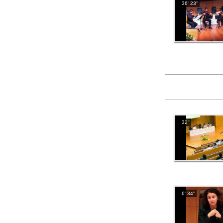
36' 23''
32''
6' 34''