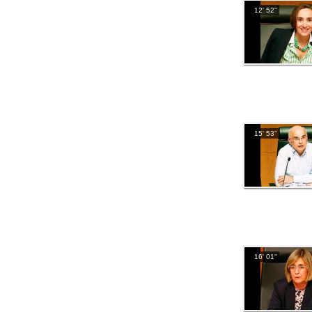
12' 52''
15' 53''
16' 01''