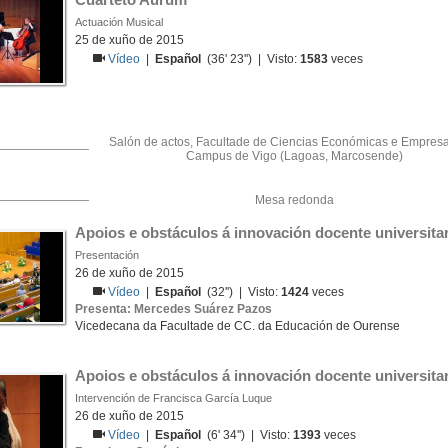
Actuación Musical
25 de xuño de 2015
Vídeo
|
Español
(36' 23'') | Visto:
1583
veces
Salón de actos, Facultade de Ciencias Económicas e Empresar
Campus de Vigo (Lagoas, Marcosende)
Mesa redonda
Apoios e obstáculos á innovación docente universitar
Presentación
26 de xuño de 2015
Vídeo
|
Español
(32'') | Visto:
1424
veces
Presenta: Mercedes Suárez Pazos
Vicedecana da Facultade de CC. da Educación de Ourense
Apoios e obstáculos á innovación docente universitar
Intervención de Francisca García Luque
26 de xuño de 2015
Vídeo
|
Español
(6' 34'') | Visto:
1393
veces