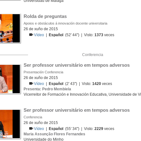
Universidad de Málaga
Rolda de preguntas
Apoios e obstáculos á innovación docente universitaria
26 de xuño de 2015
Vídeo
|
Español
(52' 44'') | Visto:
1373
veces
Conferencia
Ser professor universitário em tempos adversos
Presentación Conferencia
26 de xuño de 2015
Vídeo
|
Español
(2' 43'') | Visto:
1420
veces
Presenta: Pedro Membiela
Vicerreitor de Formación e Innovación Educativa, Universidade de V
Ser professor universitário em tempos adversos
Conferencia
26 de xuño de 2015
Vídeo
|
Español
(55' 34'') | Visto:
2229
veces
Maria Assunção Flores Fernandes
Universidade do Minho