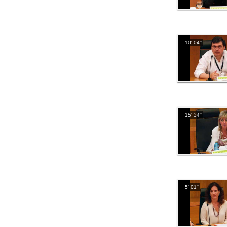
10' 04''
15' 34''
5' 01''