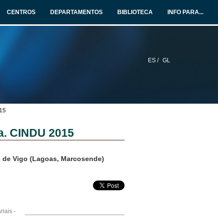
CENTROS
DEPARTAMENTOS
BIBLIOTECA
INFO PARA...
ES /
GL
015
ia. CINDU 2015
s de Vigo (Lagoas, Marcosende)
iais -