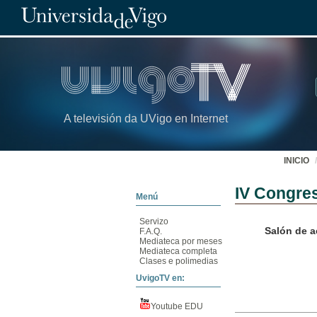
A televisión da UVigo en Internet
INICIO
IV Congres
Menú
Servizo
Salón de a
F.A.Q.
Mediateca por meses
Mediateca completa
Clases e polimedias
UvigoTV en:
Youtube EDU