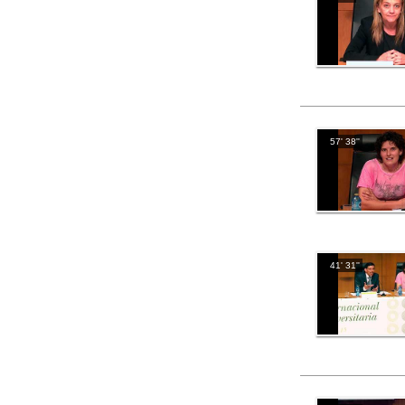
57' 38''
41' 31''