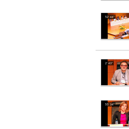
52' 44''
2' 43''
55' 34''