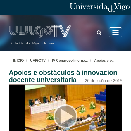
TOGGLE
Toggle
SEARCH
navigatio
A televisión da UVigo en Internet
INICIO
UVIGOTV
IV Congreso Interna
...
Apoios e o
...
Apoios e obstáculos á innovación
docente universitaria
26 de xuño de 2015
Inauguración: IV Congreso Internacional de Docencia Universitaria
Intervención de Mª José Caride
25 de xuño de 2015