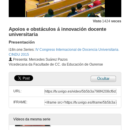
Inauguración: IV Congreso Internacional de Docencia Universitaria
Intervención de Pedro Membiela Iglesia
25 de xuño de 2015
Visto
1424
veces
Apoios e obstáculos á innovación docente
Inauguración: IV Congreso Internacional de Docencia Universitaria
universitaria
Intervención de Ana Graña Rodríguez
25 de xuño de 2015
Presentación
i18n.one.Series:
IV Congreso Internacional de Docencia Universitaria.
CINDU 2015
Satisfacción dos estudantes coa educación superior
Presenta: Mercedes Suárez Pazos
Vicedecana da Facultade de CC. da Educación de Ourense
25 de xuño de 2015
Ocultar
Rolda de Preguntas
Satisfacción dos estudantes coa educación superior
URL:
25 de xuño de 2015
IFRAME:
Cuarteto Aurum
Actuación Musical
25 de xuño de 2015
Vídeos da mesma serie