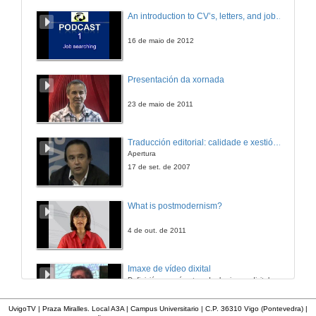
Rolda de preguntas
An introduction to CV’s, letters, and job searching
Apoios e obstáculos á innovación docente universitaria
26 de xuño de 2015
16 de maio de 2012
Ser professor universitário em tempos adversos
Presentación da xornada
Presentación Conferencia
26 de xuño de 2015
23 de maio de 2011
Ser professor universitário em tempos adversos
Traducción editorial: calidade e xestión de proxectos
Conferencia
Apertura
26 de xuño de 2015
17 de set. de 2007
Rolda de preguntas
What is postmodernism?
Ser professor universitário em tempos adversos
26 de xuño de 2015
4 de out. de 2011
Visión da docencia dende os centros universitarios
Imaxe de vídeo dixital
Presentación
Definición e parámetros dunha imaxe dixital. Resolución e Aspecto. Profundidade da cor. Compresión. Frame por segundo. Entrelazado. Campos, cadros
27 de xuño de 2015
7 de nov. de 2005
UvigoTV | Praza Miralles. Local A3A | Campus Universitario | C.P. 36310 Vigo (Pontevedra) |