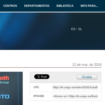
12 de mar. de 2018
CENTROS
DEPARTAMENTOS
BIBLIOTECA
INFO PARA...
Vantaxes da tecnoloxía 3D Multi Jet Fusion de HP
Intervención de Jaume Homs
12 de mar. de 2018
ES /
GL
JAI 2018 Entrevista a Jaume Homs
HP 3D Printing Sales Manager - Iberia, HP
12 de mar. de 2018
Robots: Os Compañeiros de Traballo do Futuro
Intervención de David Alonso e Fernando Sánchez
12 de mar. de 2018
12 de mar. de 2018
Robots: Os Compañeiros de Traballo do Futuro - Quenda de Cuestións
Ocultar
Intervención de David Alonso
12 de mar. de 2018
URL:
IFRAME:
JAI 2018 Entrevista Fernando Sánchez e David Alonso
CEO de KUKA e Delegado comercial zona Noroeste