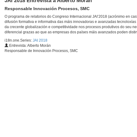
JAI 2018 Entrevista a Alberto Morán
Responsable Innovación Procesos, SMC
O programa de relatorios do Congreso Internacional JAI’2018 (acrónimo en caste
difusión formativa e informativa das máis innovadoras e avanzadas tecnoloxías 
da crecente globalización e competitividade nos procesos produtivos do seu neg
diferencial grazas ao que as empresas dos países máis avanzados poden disting
i18n.one.Series:
JAI 2018
Entrevista: Alberto Morán
Responsable de Innovación Procesos, SMC