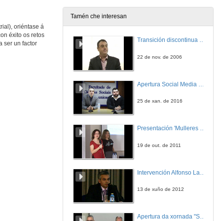
12 de mar. de 2018
Tamén che interesan
ial), oriéntase á
ISA (International Society of Automation) : Punto de encontro da comunidade de Automatización
Intervención de Armando González
on éxito os retos
Transición discontinua de partículas de microgel termosensible
 ser un factor
12 de mar. de 2018
22 de nov. de 2006
JAI 2018 Entrevista a Armando Gonzalez
Presidente, ISA sección española
Apertura Social Media Day 2016
12 de mar. de 2018
25 de xan. de 2016
IoT, a conexión do PLC ó Mundo de Internet
Intervención de Lluís Moreno
Presentación 'Mulleres no software libre'
13 de mar. de 2018
19 de out. de 2011
JAI 2018 Entrevista a Lluis Moreno
Account Manager, BECKHOFF
Intervención Alfonso Lago Ferreiro
13 de mar. de 2018
13 de xuño de 2012
Nova tecnoloxía OPC UA: SDK Servidor OPC-UA embebido de MatrikonPC
Intervención de Fabian Brener
Apertura da xornada "Smart-Energy, Smart-City"
13 de mar. de 2018