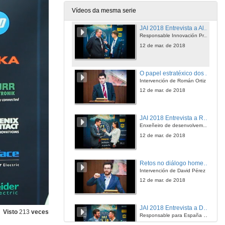
12 de mar. de 2018
Vídeos da mesma serie
JAI 2018 Entrevista a Alberto Morán
Responsable Innovación Procesos, SMC
12 de mar. de 2018
O papel estratéxico dos AGV na industria 4.0
Intervención de Román Ortiz
12 de mar. de 2018
JAI 2018 Entrevista a Román Ortiz
Enxeñeiro de desenvolvemento de negocio, ASTI
12 de mar. de 2018
Retos no diálogo home-máquina para a industria do futuro
Intervención de David Pérez
12 de mar. de 2018
JAI 2018 Entrevista a David Perez
Visto
213
veces
Responsable para España e Portugal, Pro-face by Schneider Electric