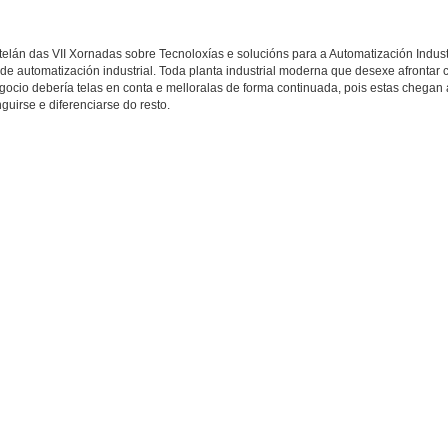
lán das VII Xornadas sobre Tecnoloxías e solucións para a Automatización Industr
de automatización industrial. Toda planta industrial moderna que desexe afrontar c
ocio debería telas en conta e melloralas de forma continuada, pois estas chegan a
uirse e diferenciarse do resto.