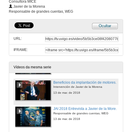
Consultora MICE
JAI 2018 Entrevista a Lluis Moreno
Javier de la Morena
Account Manager, BECKHOFF
Responsable de grandes cuentas, WEG
13 de mar. de 2018
Ocultar
Nova tecnoloxía OPC UA: SDK Servidor OPC-UA embebido de MatrikonPC
Intervención de Fabian Brener
URL:
13 de mar. de 2018
IFRAME:
JAI 2018 Entrevista a Fabian Brener
Business manager, MatrikonOPC
13 de mar. de 2018
Vídeos da mesma serie
Beneficios da implantación de motores eléctricos de alta eficiencia. Regulación actual e futura
Intervención de Javier de la Morena
13 de mar. de 2018
JAI 2018 Entrevista a Javier de la Morena
Responsable de grandes cuentas, WEG
13 de mar. de 2018