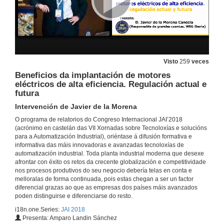
Retos no diálogo home-máquina para a industria do futuro
Intervención de David Pérez
12 de mar. de 2018
JAI 2018 Entrevista a David Perez
Responsable para España e Portugal, Pro-face by Schneider Electric
Visto
259
veces
12 de mar. de 2018
Beneficios da implantación de motores
eléctricos de alta eficiencia. Regulación actual e
futura
ISA (International Society of Automation) : Punto de encontro da comunidade de Automatización
Intervención de Armando González
Intervención de Javier de la Morena
12 de mar. de 2018
O programa de relatorios do Congreso Internacional JAI’2018
(acrónimo en castelán das VII Xornadas sobre Tecnoloxías e solucións
para a Automatización Industrial), oriéntase á difusión formativa e
JAI 2018 Entrevista a Armando Gonzalez
informativa das máis innovadoras e avanzadas tecnoloxías de
Presidente, ISA sección española
automatización industrial. Toda planta industrial moderna que desexe
12 de mar. de 2018
afrontar con éxito os retos da crecente globalización e competitividade
nos procesos produtivos do seu negocio debería telas en conta e
melloralas de forma continuada, pois estas chegan a ser un factor
IoT, a conexión do PLC ó Mundo de Internet
diferencial grazas ao que as empresas dos países máis avanzados
Intervención de Lluís Moreno
poden distinguirse e diferenciarse do resto.
13 de mar. de 2018
i18n.one.Series:
JAI 2018
Presenta: Amparo Landin Sánchez