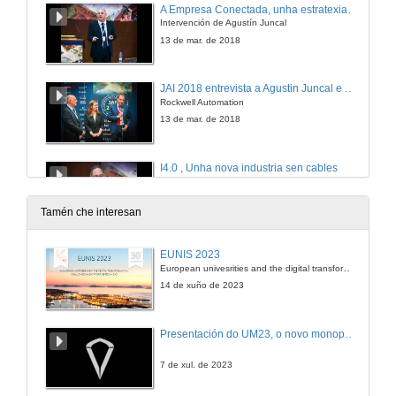
A Empresa Conectada, unha estratexia para aumenta-la productividade e o valor das fábricas
Intervención de Agustín Juncal
13 de mar. de 2018
JAI 2018 entrevista a Agustin Juncal e Paolo Butti
Rockwell Automation
13 de mar. de 2018
I4.0 , Unha nova industria sen cables
Intervención de Gerardo Merino
13 de mar. de 2018
Tamén che interesan
JAI 2018 Entrevista a Gerardo Merino
EUNIS 2023
Delegado zona Norte, PHOENIX CONTACT
European univesrities and the digital transformation: challenges and opportunities ahead
13 de mar. de 2018
14 de xuño de 2023
Estándar e Seguridade, todo en un; PSS 4000 o teu mellor aliado.
Presentación do UM23, o novo monopraza de UVigo Motorsport
Intervención de Nuno Guedes
13 de mar. de 2018
7 de xul. de 2023