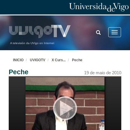
TOGGLE
Toggle
SEARCH
navigatio
A televisión da UVigo en Internet
INICIO
UVIGOTV
X Curs
...
Peche
Peche
19 de maio de 2010