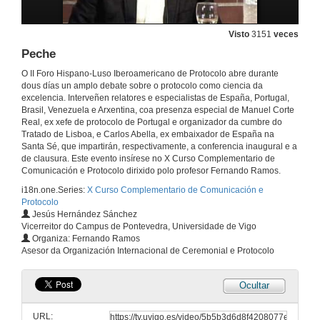
Visto
3151
veces
Presentación
Peche
19 de maio de 2010
O II Foro Hispano-Luso Iberoamericano de Protocolo abre durante
dous días un amplo debate sobre o protocolo como ciencia da
excelencia. Interveñen relatores e especialistas de España, Portugal,
Intervención
Brasil, Venezuela e Arxentina, coa presenza especial de Manuel Corte
Real, ex xefe de protocolo de Portugal e organizador da cumbre do
19 de maio de 2010
Tratado de Lisboa, e Carlos Abella, ex embaixador de España na
Santa Sé, que impartirán, respectivamente, a conferencia inaugural e a
de clausura. Este evento insírese no X Curso Complementario de
Intervención
Comunicación e Protocolo dirixido polo profesor Fernando Ramos.
i18n.one.Series:
X Curso Complementario de Comunicación e
19 de maio de 2010
Protocolo
Jesús Hernández Sánchez
Vicerreitor do Campus de Pontevedra, Universidade de Vigo
Intervención
Organiza: Fernando Ramos
Asesor da Organización Internacional de Ceremonial e Protocolo
19 de maio de 2010
Ocultar
Intervención
URL:
19 de maio de 2010