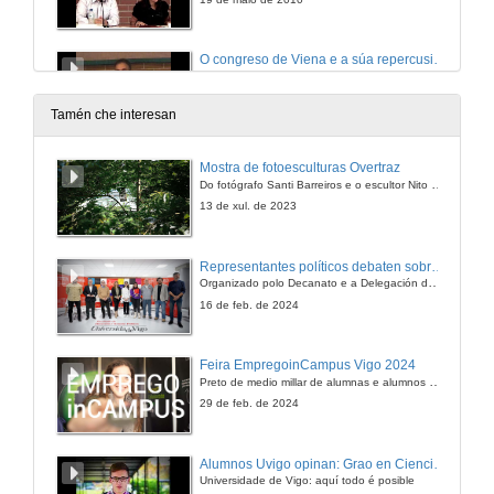
O congreso de Viena e a súa repercusión na configuración de Europa. O nacemento do protocolo diplomático como ferramenta para a paz.
Ponencia
19 de maio de 2010
Tamén che interesan
Panel de debate: 'Protocolo e sociedade laica. ¿O futuro que ven?'
Mostra de fotoesculturas Overtraz
Presentacion
Do fotógrafo Santi Barreiros e o escultor Nito Contreras.
19 de maio de 2010
13 de xul. de 2023
Panel de debate: 'Protocolo e sociedade laica. ¿O futuro que ven?'
Representantes políticos debaten sobre educación e xuventude no campus de Pontevedra
Ponencia
Organizado polo Decanato e a Delegación de Alumnado de Dirección e Xestión Pública e coa participación de candidatos de PP, BNG, PSOE, Sumar e Podemos
19 de maio de 2010
16 de feb. de 2024
Panel de debate: 'Protocolo e sociedade laica. ¿O futuro que ven?'
Feira EmpregoinCampus Vigo 2024
Presentación
Preto de medio millar de alumnas e alumnos buscan coñecer máis de preto as oportunidades que lles achegan as arredor de medio cento de empresas que participan na edición viguesa da feira. Xunto coa visita aos stands, durante a feria desenvólvense varias actividades complementarias, como obradoiros, conversas, mesas redondas ou o pasaporte de empregabilidade, un espazo no que poderán recibir asesoramento sobre o seu CV.
19 de maio de 2010
29 de feb. de 2024
Panel de debate: 'Protocolo e sociedade laica. ¿O futuro que ven?'
Alumnos Uvigo opinan: Grao en Ciencias da Linguaxe e Estudos Literarios
Ponencia
Universidade de Vigo: aquí todo é posible
19 de maio de 2010