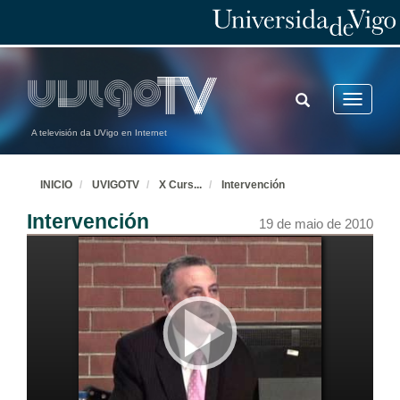
TOGGLE
Toggle
SEARCH
navigatio
A televisión da UVigo en Internet
INICIO
UVIGOTV
X Curs
...
Intervención
Intervención
19 de maio de 2010