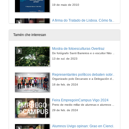
19 de maio de 2010
A firma do Tratado de Lisboa. Cómo facer unha ceremonia moderna e perfecta
Ponencia
19 de maio de 2010
Tamén che interesan
O congreso de Viena e a súa repercusión na configuración de Europa. O nacemento do protocolo diplomático como ferramenta para a paz.
Mostra de fotoesculturas Overtraz
Presentación
Do fotógrafo Santi Barreiros e o escultor Nito Contreras.
19 de maio de 2010
13 de xul. de 2023
O congreso de Viena e a súa repercusión na configuración de Europa. O nacemento do protocolo diplomático como ferramenta para a paz.
Representantes políticos debaten sobre educación e xuventude no campus de Pontevedra
Ponencia
Organizado polo Decanato e a Delegación de Alumnado de Dirección e Xestión Pública e coa participación de candidatos de PP, BNG, PSOE, Sumar e Podemos
19 de maio de 2010
16 de feb. de 2024
Panel de debate: 'Protocolo e sociedade laica. ¿O futuro que ven?'
Feira EmpregoinCampus Vigo 2024
Presentacion
Preto de medio millar de alumnas e alumnos buscan coñecer máis de preto as oportunidades que lles achegan as arredor de medio cento de empresas que participan na edición viguesa da feira. Xunto coa visita aos stands, durante a feria desenvólvense varias actividades complementarias, como obradoiros, conversas, mesas redondas ou o pasaporte de empregabilidade, un espazo no que poderán recibir asesoramento sobre o seu CV.
19 de maio de 2010
29 de feb. de 2024
Panel de debate: 'Protocolo e sociedade laica. ¿O futuro que ven?'
Alumnos Uvigo opinan: Grao en Ciencias da Linguaxe e Estudos Literarios
Ponencia