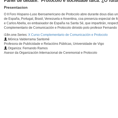
Panel de debate: 'Protocolo e sociedade laica. ¿O futu
Presentacion
O II Foro Hispano-Luso Iberoamericano de Protocolo abre durante dous días un 
de España, Portugal, Brasil, Venezuela e Arxentina, coa presenza especial de 
e Carlos Abella, ex embaixador de España na Santa Sé, que impartirán, respect
Complementario de Comunicación e Protocolo dirixido polo profesor Fernand
i18n.one.Series:
X Curso Complementario de Comunicación e Protocolo
Mónica Valderrama Santomé
Profesora de Publicidade e Relacións Públicas, Universidade de Vigo
Organiza: Fernando Ramos
Asesor da Organización Internacional de Ceremonial e Protocolo