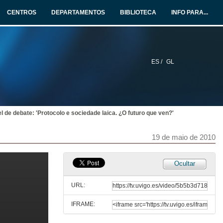
19 de maio de 2010
CENTROS
DEPARTAMENTOS
BIBLIOTECA
INFO PARA...
Peche
19 de maio de 2010
ES /
GL
A firma do Tratado de Lisboa. Cómo facer unha ceremonia moderna e perfecta
Presentación
19 de maio de 2010
l de debate: 'Protocolo e sociedade laica. ¿O futuro que ven?'
A firma do Tratado de Lisboa. Cómo facer unha ceremonia moderna e perfecta
Ponencia
19 de maio de 2010
19 de maio de 2010
O congreso de Viena e a súa repercusión na configuración de Europa. O nacemento do protocolo diplomático como ferramenta para a paz.
Ocultar
Presentación
19 de maio de 2010
URL:
IFRAME:
O congreso de Viena e a súa repercusión na configuración de Europa. O nacemento do protocolo diplomático como ferramenta para a paz.
Ponencia