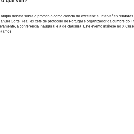
ro que ven?'
amplo debate sobre o protocolo como ciencia da excelencia. Interveñen relatores 
Manuel Corte Real, ex xefe de protocolo de Portugal e organizador da cumbre do T
ivamente, a conferencia inaugural e a de clausura. Este evento insírese no X Curs
o Ramos.