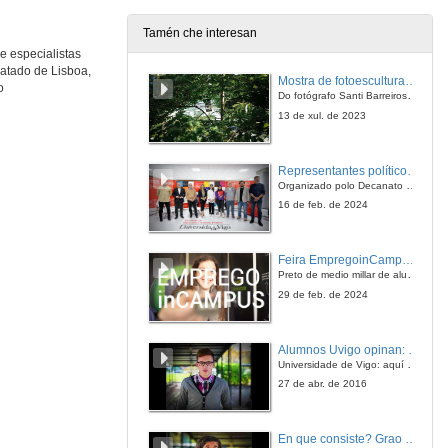
Tamén che interesan
e especialistas
Debate profesional
ratado de Lisboa,
Ponencia
Mostra de fotoesculturas Overtraz
o
19 de maio de 2010
Do fotógrafo Santi Barreiros e o escultor Nito Contreras.
13 de xul. de 2023
Debate profesional
Ponencia
Representantes políticos debaten sobre educación e xuventude no campus de Pontevedra
19 de maio de 2010
Organizado polo Decanato e a Delegación de Alumnado de Dirección e Xestión Pública e coa participación de candidatos de PP, BNG, PSOE, Sumar e Podemos
16 de feb. de 2024
Debate profesional
Ponencia
Feira EmpregoinCampus Vigo 2024
19 de maio de 2010
Preto de medio millar de alumnas e alumnos buscan coñecer máis de preto as oportunidades que lles achegan as arredor de medio cento de empresas que participan na edición viguesa da feira. Xunto coa visita aos stands, durante a feria desenvólvense varias actividades complementarias, como obradoiros, conversas, mesas redondas ou o pasaporte de empregabilidade, un espazo no que poderán recibir asesoramento sobre o seu CV.
29 de feb. de 2024
Debate profesional
Ponencia
Alumnos Uvigo opinan: Grao en Ciencias da Linguaxe e Estudos Literarios
19 de maio de 2010
Universidade de Vigo: aquí todo é posible
27 de abr. de 2016
Debate profesional
Ponencia
En que consiste? Grao en Ciencias da Linguaxe e Estudos Literarios
19 de maio de 2010