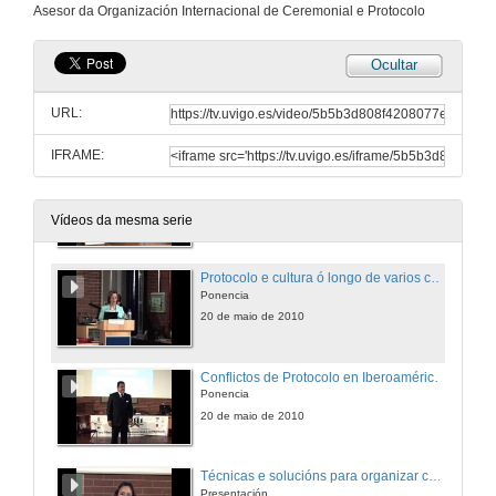
Asesor da Organización Internacional de Ceremonial e Protocolo
19 de maio de 2010
Ocultar
Coloquio Xeral
Ponencia
URL:
19 de maio de 2010
IFRAME:
Protocolo e cultura ó longo de varios continentes no siglo XXI
Presentacion
20 de maio de 2010
Vídeos da mesma serie
Protocolo e cultura ó longo de varios continentes no siglo XXI
Ponencia
20 de maio de 2010
Conflictos de Protocolo en Iberoamérica. O estilo das novas autoridades o protocolo sin protocolo
Ponencia
20 de maio de 2010
Técnicas e solucións para organizar congresos internacionais
Presentación