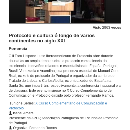
19 de maio de 2010
O Protocolo do cine. Glamour e show na ceremonia da entrega de Premios.
Presentación
Visto
2963
veces
19 de maio de 2010
Protocolo e cultura ó longo de varios
continentes no siglo XXI
O Protocolo do cine. Glamour e show na ceremonia da entrega de Premios.
Ponencia
Ponencia
O II Foro Hispano-Luso Iberoamericano de Protocolo abre durante
19 de maio de 2010
dous días un amplo debate sobre o protocolo como ciencia da
excelencia. Interveñen relatores e especialistas de España, Portugal,
Brasil, Venezuela e Arxentina, coa presenza especial de Manuel Corte
Coloquio Xeral
Real, ex xefe de protocolo de Portugal e organizador da cumbre do
Presentación
Tratado de Lisboa, e Carlos Abella, ex embaixador de España na
19 de maio de 2010
Santa Sé, que impartirán, respectivamente, a conferencia inaugural e a
de clausura. Este evento insírese no X Curso Complementario de
Comunicación e Protocolo dirixido polo profesor Fernando Ramos.
Coloquio Xeral
i18n.one.Series:
X Curso Complementario de Comunicación e
Ponencia
Protocolo
19 de maio de 2010
Isabel Amaral
Presidente da APEP, Associaçao Portuguesa de Estudos de Protocolo
de Portugal
Coloquio Xeral
Organiza: Fernando Ramos
Ponencia