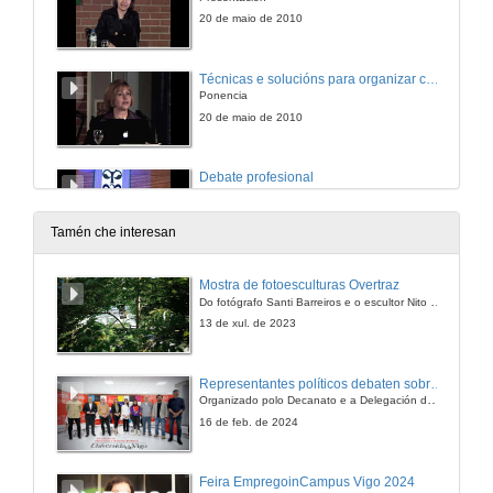
20 de maio de 2010
Técnicas e solucións para organizar congresos internacionais
Ponencia
20 de maio de 2010
Debate profesional
Presentación
20 de maio de 2010
Tamén che interesan
Debate profesional
Mostra de fotoesculturas Overtraz
Ponencia
Do fotógrafo Santi Barreiros e o escultor Nito Contreras.
20 de maio de 2010
13 de xul. de 2023
Debate profesional
Representantes políticos debaten sobre educación e xuventude no campus de Pontevedra
Presentación
Organizado polo Decanato e a Delegación de Alumnado de Dirección e Xestión Pública e coa participación de candidatos de PP, BNG, PSOE, Sumar e Podemos
20 de maio de 2010
16 de feb. de 2024
Debate profesional
Feira EmpregoinCampus Vigo 2024
Ponencia