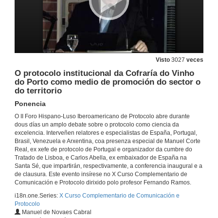
Técnicas e solucións para organizar congresos internacionais
Presentación
20 de maio de 2010
Técnicas e solucións para organizar congresos internacionais
Ponencia
Visto
3027
veces
20 de maio de 2010
O protocolo institucional da Cofraría do Vinho
do Porto como medio de promoción do sector o
do territorio
Debate profesional
Presentación
Ponencia
20 de maio de 2010
O II Foro Hispano-Luso Iberoamericano de Protocolo abre durante
dous días un amplo debate sobre o protocolo como ciencia da
excelencia. Interveñen relatores e especialistas de España, Portugal,
Debate profesional
Brasil, Venezuela e Arxentina, coa presenza especial de Manuel Corte
Ponencia
Real, ex xefe de protocolo de Portugal e organizador da cumbre do
20 de maio de 2010
Tratado de Lisboa, e Carlos Abella, ex embaixador de España na
Santa Sé, que impartirán, respectivamente, a conferencia inaugural e a
de clausura. Este evento insírese no X Curso Complementario de
Debate profesional
Comunicación e Protocolo dirixido polo profesor Fernando Ramos.
Presentación
i18n.one.Series:
X Curso Complementario de Comunicación e
20 de maio de 2010
Protocolo
Manuel de Novaes Cabral