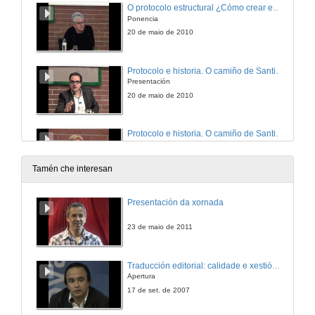
O protocolo estructural ¿Cómo crear espacios onde celebrar acontecimentos?
Ponencia
20 de maio de 2010
Protocolo e historia. O camiño de Santiago e o Ano Santo Xacobeo. O protocolo milenario.
Presentación
20 de maio de 2010
Protocolo e historia. O camiño de Santiago e o Ano Santo Xacobeo. O protocolo milenario.
Ponencia
20 de maio de 2010
Tamén che interesan
Protocolo e historia. O camiño de Santiago e o Ano Santo Xacobeo. O protocolo milenario.
Presentación da xornada
Preguntas
20 de maio de 2010
23 de maio de 2011
Conferencia de clausura: 'Las memorias confesables de un embajador en el Vaticano'
Traducción editorial: calidade e xestión de proxectos
Presentacion
Apertura
20 de maio de 2010
17 de set. de 2007