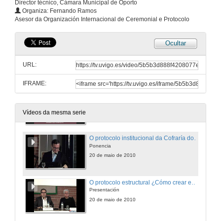
Director técnico, Cámara Municipal de Oporto
Debate profesional
Organiza: Fernando Ramos
Ponencia
Asesor da Organización Internacional de Ceremonial e Protocolo
20 de maio de 2010
Ocultar
Debate profesional
Preguntas
URL:
20 de maio de 2010
IFRAME:
O protocolo institucional da Cofraría do Vinho do Porto como medio de promoción do sector o do territorio
Presentación
20 de maio de 2010
Vídeos da mesma serie
O protocolo institucional da Cofraría do Vinho do Porto como medio de promoción do sector o do territorio
Ponencia
20 de maio de 2010
O protocolo estructural ¿Cómo crear espacios onde celebrar acontecimentos?
Presentación
20 de maio de 2010