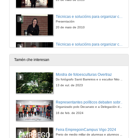
Técnicas e solucións para organizar congresos internacionais
Presentación
20 de maio de 2010
Técnicas e solucións para organizar congresos internacionais
Ponencia
20 de maio de 2010
Tamén che interesan
Debate profesional
Mostra de fotoesculturas Overtraz
Presentación
Do fotógrafo Santi Barreiros e o escultor Nito Contreras.
20 de maio de 2010
13 de xul. de 2023
Debate profesional
Representantes políticos debaten sobre educación e xuventude no campus de Pontevedra
Ponencia
Organizado polo Decanato e a Delegación de Alumnado de Dirección e Xestión Pública e coa participación de candidatos de PP, BNG, PSOE, Sumar e Podemos
20 de maio de 2010
16 de feb. de 2024
Debate profesional
Feira EmpregoinCampus Vigo 2024
Presentación
Preto de medio millar de alumnas e alumnos buscan coñecer máis de preto as oportunidades que lles achegan as arredor de medio cento de empresas que participan na edición viguesa da feira. Xunto coa visita aos stands, durante a feria desenvólvense varias actividades complementarias, como obradoiros, conversas, mesas redondas ou o pasaporte de empregabilidade, un espazo no que poderán recibir asesoramento sobre o seu CV.
20 de maio de 2010