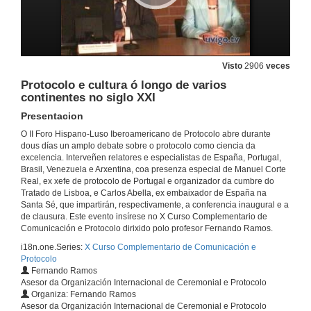
19 de maio de 2010
Os consellos Sociais e as súas funcións na política de relacións públicas das universidades
Ponencia
19 de maio de 2010
Visto
2906
veces
Protocolo e cultura ó longo de varios
continentes no siglo XXI
O Protocolo do cine. Glamour e show na ceremonia da entrega de Premios.
Presentación
Presentacion
19 de maio de 2010
O II Foro Hispano-Luso Iberoamericano de Protocolo abre durante
dous días un amplo debate sobre o protocolo como ciencia da
excelencia. Interveñen relatores e especialistas de España, Portugal,
O Protocolo do cine. Glamour e show na ceremonia da entrega de Premios.
Brasil, Venezuela e Arxentina, coa presenza especial de Manuel Corte
Ponencia
Real, ex xefe de protocolo de Portugal e organizador da cumbre do
19 de maio de 2010
Tratado de Lisboa, e Carlos Abella, ex embaixador de España na
Santa Sé, que impartirán, respectivamente, a conferencia inaugural e a
de clausura. Este evento insírese no X Curso Complementario de
Coloquio Xeral
Comunicación e Protocolo dirixido polo profesor Fernando Ramos.
Presentación
i18n.one.Series:
X Curso Complementario de Comunicación e
19 de maio de 2010
Protocolo
Fernando Ramos
Asesor da Organización Internacional de Ceremonial e Protocolo
Coloquio Xeral
Organiza: Fernando Ramos
Ponencia
Asesor da Organización Internacional de Ceremonial e Protocolo
19 de maio de 2010