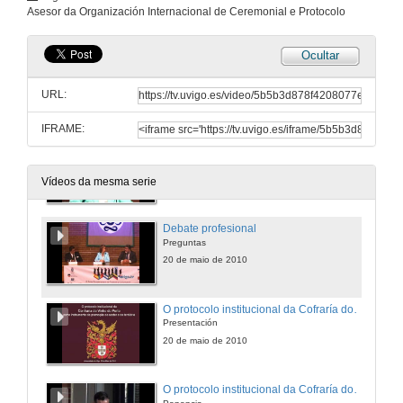
Ponencia
Asesor da Organización Internacional de Ceremonial e Protocolo
20 de maio de 2010
Ocultar
Debate profesional
Presentación
URL:
20 de maio de 2010
IFRAME:
Debate profesional
Ponencia
20 de maio de 2010
Vídeos da mesma serie
Debate profesional
Preguntas
20 de maio de 2010
O protocolo institucional da Cofraría do Vinho do Porto como medio de promoción do sector o do territorio
Presentación
20 de maio de 2010
O protocolo institucional da Cofraría do Vinho do Porto como medio de promoción do sector o do territorio