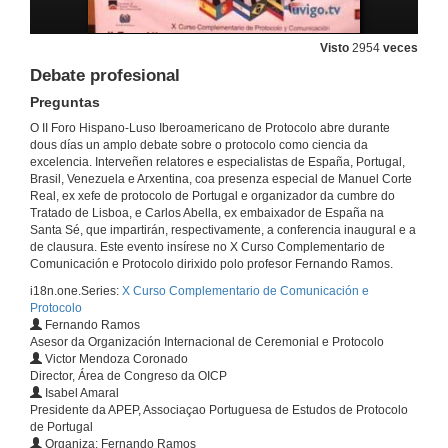
Ponencia
20 de maio de 2010
Visto
2954
veces
Debate profesional
Conflictos de Protocolo en Iberoamérica. O estilo das novas autoridades o protocolo sin protocolo
Ponencia
Preguntas
20 de maio de 2010
O II Foro Hispano-Luso Iberoamericano de Protocolo abre durante
dous días un amplo debate sobre o protocolo como ciencia da
excelencia. Interveñen relatores e especialistas de España, Portugal,
Técnicas e solucións para organizar congresos internacionais
Brasil, Venezuela e Arxentina, coa presenza especial de Manuel Corte
Presentación
Real, ex xefe de protocolo de Portugal e organizador da cumbre do
20 de maio de 2010
Tratado de Lisboa, e Carlos Abella, ex embaixador de España na
Santa Sé, que impartirán, respectivamente, a conferencia inaugural e a
de clausura. Este evento insírese no X Curso Complementario de
Técnicas e solucións para organizar congresos internacionais
Comunicación e Protocolo dirixido polo profesor Fernando Ramos.
Ponencia
20 de maio de 2010
i18n.one.Series:
X Curso Complementario de Comunicación e
Protocolo
Fernando Ramos
Asesor da Organización Internacional de Ceremonial e Protocolo
Debate profesional
Victor Mendoza Coronado
Presentación
Director, Área de Congreso da OICP
20 de maio de 2010
Isabel Amaral
Presidente da APEP, Associaçao Portuguesa de Estudos de Protocolo
de Portugal
Debate profesional
Organiza: Fernando Ramos