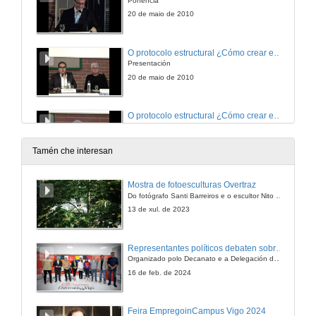
Ponencia
20 de maio de 2010
O protocolo estructural ¿Cómo crear espacios onde celebrar acontecimentos?
Presentación
20 de maio de 2010
O protocolo estructural ¿Cómo crear espacios onde celebrar acontecimentos?
Ponencia
20 de maio de 2010
Tamén che interesan
Protocolo e historia. O camiño de Santiago e o Ano Santo Xacobeo. O protocolo milenario.
Mostra de fotoesculturas Overtraz
Presentación
Do fotógrafo Santi Barreiros e o escultor Nito Contreras.
20 de maio de 2010
13 de xul. de 2023
Protocolo e historia. O camiño de Santiago e o Ano Santo Xacobeo. O protocolo milenario.
Representantes políticos debaten sobre educación e xuventude no campus de Pontevedra
Ponencia
Organizado polo Decanato e a Delegación de Alumnado de Dirección e Xestión Pública e coa participación de candidatos de PP, BNG, PSOE, Sumar e Podemos
20 de maio de 2010
16 de feb. de 2024
Protocolo e historia. O camiño de Santiago e o Ano Santo Xacobeo. O protocolo milenario.
Feira EmpregoinCampus Vigo 2024
Preguntas