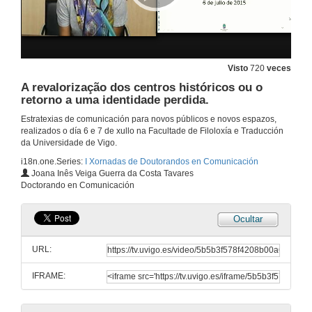
6 de xul. de 2015
A intertextualidade en produtos audiovisuais infantiles de dobre receptor adulto-neno: cara o desenvolvemento de novos modelos de análise para o seu tratamento e trasvase.
6 de xul. de 2015
Visto
720
veces
A revalorização dos centros históricos ou o
retorno a uma identidade perdida.
Arte Urbana e interacción comunitaria no IES Beade. Estudo de caso.
Estratexias de comunicación para novos públicos e novos espazos,
6 de xul. de 2015
realizados o día 6 e 7 de xullo na Facultade de Filoloxía e Traducción
da Universidade de Vigo.
i18n.one.Series:
I Xornadas de Doutorandos en Comunicación
Estado da intelixencia e a construcción cooperativa nos espazos de coworking en Galicia.
Joana Inês Veiga Guerra da Costa Tavares
Doctorando en Comunicación
6 de xul. de 2015
Ocultar
Bioética e estado de opinión en prensa escrita. Análise de artigos.
URL:
6 de xul. de 2015
IFRAME:
A dimensión de escoitar.