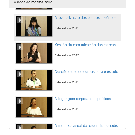
6 de xul. de 2015
Vídeos da mesma serie
A revalorização dos centros históricos ou o retorno a uma identidade perdida.
6 de xul. de 2015
Xestión da comunicación das marcas territorio. Estudo de públicos internacionais da Marca Galicia.
6 de xul. de 2015
Deseño e uso de corpus para o estudo da metáfora na súa tradución.
6 de xul. de 2015
A linguagem corporal dos políticos.
6 de xul. de 2015
A linguaxe visual da fotografía periodística na época do terrorismo en Perú.