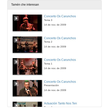
6 de xul. de 2015
Tamén che interesan
A reaparición do cambio climático nos medios de comunicación.
Concerto Os Carunchos
Tema 3
6 de xul. de 2015
14 de nov. de 2009
Podemos: Imaxe persoal e virtual (2013-2015)
Concerto Os Carunchos
Tema 2
6 de xul. de 2015
14 de nov. de 2009
Pobreza e exclusión social sobrevenida e o seu tratamento na prensa viguesa durante a crisis económica no período 2009-2012.
Concerto Os Carunchos
Tema 1
6 de xul. de 2015
14 de nov. de 2009
Entrega certificados
Concerto Os Carunchos
Presentación
6 de xul. de 2015
14 de nov. de 2009
Actuación Tanto Nos Ten
Tema 4