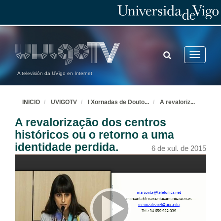
TOGGLE
Toggle
SEARCH
navigatio
A televisión da UVigo en Internet
INICIO
UVIGOTV
I Xornadas de Douto
...
A revaloriz
...
A revalorização dos centros
históricos ou o retorno a uma
identidade perdida.
6 de xul. de 2015
Apertura das xornadas