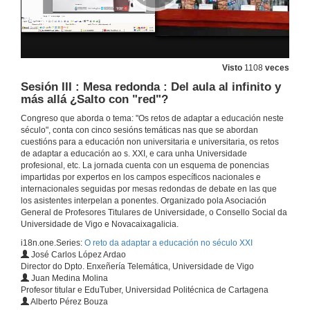
El éxito de los ciclos de FP ¿Tendencia o moda?
9 de xul. de 2012
Visto
1108
veces
Sesión II : Mesa redonda : El acceso de enseñanzas medias a la Universidad ¿Otras vías son posibles?
Sesión III : Mesa redonda : Del aula al infinito y
más allá ¿Salto con "red"?
9 de xul. de 2012
Congreso que aborda o tema: "Os retos de adaptar a educación neste
século", conta con cinco sesións temáticas nas que se abordan
cuestións para a educación non universitaria e universitaria, os retos
Presentación Sesión III : Del aula al infinito y más allá ¿Salto con "red"?
de adaptar a educación ao s. XXI, e cara unha Universidade
profesional, etc. La jornada cuenta con un esquema de ponencias
10 de xul. de 2012
impartidas por expertos en los campos específicos nacionales e
internacionales seguidas por mesas redondas de debate en las que
los asistentes interpelan a ponentes. Organizado pola Asociación
Las matemáticas no me entran . Un mito y la forma de acabar con él
General de Profesores Titulares de Universidade, o Consello Social da
Xornadas, profesorado, medias, universitario
Universidade de Vigo e Novacaixagalicia.
10 de xul. de 2012
i18n.one.Series:
O reto da adaptar a educación no século XXI
José Carlos López Ardao
Director do Dpto. Enxeñería Telemática, Universidade de Vigo
Presentacion de José Alberto Pérez Bouza
Juan Medina Molina
Profesor titular e EduTuber, Universidad Politécnica de Cartagena
10 de xul. de 2012
Alberto Pérez Bouza