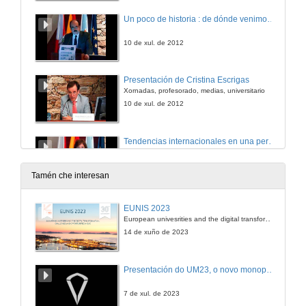
Un poco de historia : de dónde venimos y adónde vamos
10 de xul. de 2012
Presentación de Cristina Escrigas
Xornadas, profesorado, medias, universitario
10 de xul. de 2012
Tendencias internacionales en una perspectiva global
10 de xul. de 2012
Tamén che interesan
Presentación de Antonio Obregón
EUNIS 2023
European univesrities and the digital transformation: challenges and opportunities ahead
10 de xul. de 2012
14 de xuño de 2023
Internacionalización y movilidad. Are we ready ?
Presentación do UM23, o novo monopraza de UVigo Motorsport
10 de xul. de 2012
7 de xul. de 2023