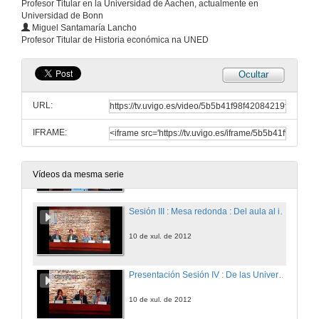
Profesor Titular en la Universidad de Aachen, actualmente en
Universidad de Bonn
¿Puedo aprender patología mediante Podcast?
Miguel Santamaría Lancho
Profesor Titular de Historia económica na UNED
10 de xul. de 2012
Ocultar
Presentación de Miguel Santamaría Lancho
URL:
10 de xul. de 2012
IFRAME:
Los retos de la educación del S.XXI
10 de xul. de 2012
Vídeos da mesma serie
Sesión III : Mesa redonda : Del aula al infinito y más allá ¿Salto con "red"?
10 de xul. de 2012
Presentación Sesión IV : De las Universitas a las Universities ¿El EEES ha venido para quedarse?
10 de xul. de 2012