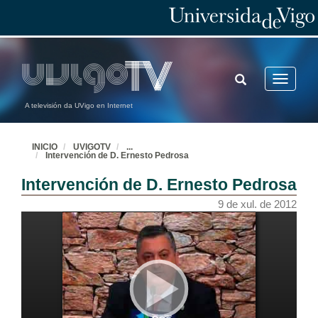
TOGGLE
Toggle
SEARCH
navigatio
A televisión da UVigo en Internet
INICIO
UVIGOTV
...
Intervención de D. Ernesto Pedrosa
Intervención de D. Ernesto Pedrosa
9 de xul. de 2012