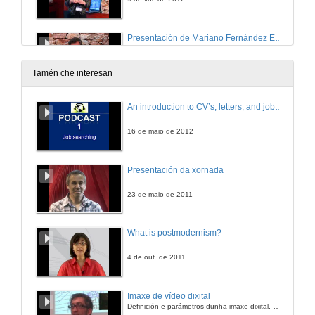
Presentación de Mariano Fernández Enguita
9 de xul. de 2012
Tamén che interesan
¿Adónde va la educación?
An introduction to CV’s, letters, and job searching
9 de xul. de 2012
16 de maio de 2012
Sesión I : Mesa redonda : Los retos de adaptar la educación al S.XXI . ¿Hacia una revolución o hacia una gestión del aprendizaje?
Presentación da xornada
9 de xul. de 2012
23 de maio de 2011
Nuevo escenario del bachillerato y la FP como vías de entrada en la Universidad ¿ Hay que cambiar algo ?
What is postmodernism?
9 de xul. de 2012
4 de out. de 2011
El éxito de los ciclos de FP ¿Tendencia o moda?
Imaxe de vídeo dixital
Definición e parámetros dunha imaxe dixital. Resolución e Aspecto. Profundidade da cor. Compresión. Frame por segundo. Entrelazado. Campos, cadros
9 de xul. de 2012