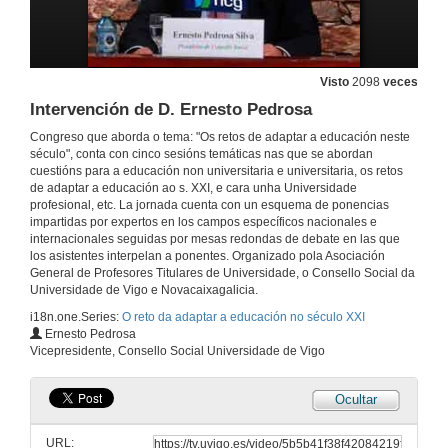
Visto
2098
veces
Intervención de D. Ernesto Pedrosa
Congreso que aborda o tema: "Os retos de adaptar a educación neste
século", conta con cinco sesións temáticas nas que se abordan
cuestións para a educación non universitaria e universitaria, os retos
de adaptar a educación ao s. XXI, e cara unha Universidade
profesional, etc. La jornada cuenta con un esquema de ponencias
impartidas por expertos en los campos específicos nacionales e
internacionales seguidas por mesas redondas de debate en las que
los asistentes interpelan a ponentes. Organizado pola Asociación
General de Profesores Titulares de Universidade, o Consello Social da
Universidade de Vigo e Novacaixagalicia.
i18n.one.Series:
O reto da adaptar a educación no século XXI
Intervención de D. Pedro Pablo Gallego
Ernesto Pedrosa
Vicepresidente, Consello Social Universidade de Vigo
9 de xul. de 2012
Ocultar
Intervención de D. Guillermo Brea Vila
URL:
9 de xul. de 2012