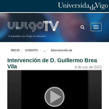
TOGGLE
Toggle
SEARCH
navigatio
A televisión da UVigo en Internet
INICIO
UVIGOTV
...
Intervención de
Intervención de D. Guillermo Brea
Vila
9 de xul. de 2012