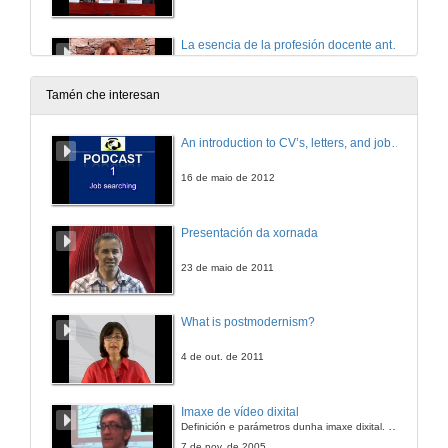
La esencia de la profesión docente ante los cambios del S.XXI ¿Qué debemos hacer y que no?
9 de xul. de 2012
Tamén che interesan
Adaptar la educación a los retos de la sociedad del S.XXI . ¿Qué demanda la sociedad?
An introduction to CV’s, letters, and job searching
9 de xul. de 2012
16 de maio de 2012
Presentación de Mariano Fernández Enguita
Presentación da xornada
9 de xul. de 2012
23 de maio de 2011
¿Adónde va la educación?
What is postmodernism?
9 de xul. de 2012
4 de out. de 2011
Sesión I : Mesa redonda : Los retos de adaptar la educación al S.XXI . ¿Hacia una revolución o hacia una gestión del aprendizaje?
Imaxe de vídeo dixital
Definición e parámetros dunha imaxe dixital. Resolución e Aspecto. Profundidade da cor. Compresión. Frame por segundo. Entrelazado. Campos, cadros
9 de xul. de 2012
7 de nov. de 2005