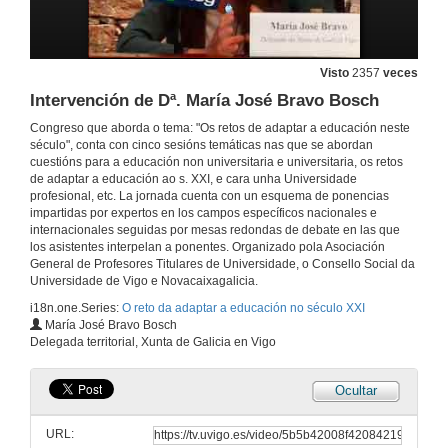
Internacionalización y movilidad. Are we ready ?
Visto
2357
veces
10 de xul. de 2012
Intervención de Dª. María José Bravo Bosch
Congreso que aborda o tema: "Os retos de adaptar a educación neste
Sesión IV : Mesa Redonda : De las Universitas a las Universities ¿El EEES ha venido para quedarse?
século", conta con cinco sesións temáticas nas que se abordan
cuestións para a educación non universitaria e universitaria, os retos
10 de xul. de 2012
de adaptar a educación ao s. XXI, e cara unha Universidade
profesional, etc. La jornada cuenta con un esquema de ponencias
impartidas por expertos en los campos específicos nacionales e
internacionales seguidas por mesas redondas de debate en las que
Presentación Sesión V : Hacia una Universidad profesional. ¿Y si pasamos de política?
los asistentes interpelan a ponentes. Organizado pola Asociación
General de Profesores Titulares de Universidade, o Consello Social da
10 de xul. de 2012
Universidade de Vigo e Novacaixagalicia.
i18n.one.Series:
O reto da adaptar a educación no século XXI
La representatividad de los estudiantes en el S.XXI
María José Bravo Bosch
Delegada territorial, Xunta de Galicia en Vigo
10 de xul. de 2012
Ocultar
Gestores profesionales : ¿Ventajas e inconvenientes?
URL:
10 de xul. de 2012