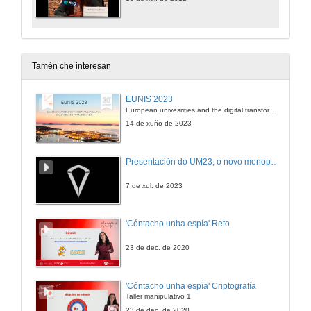
Tamén che interesan
EUNIS 2023
European univesrities and the digital transformation: challenges and opportunities ahead
14 de xuño de 2023
Presentación do UM23, o novo monopraza de UVigo Motorsport
7 de xul. de 2023
'Cóntacho unha espía' Reto
23 de dec. de 2020
'Cóntacho unha espía' Criptografía
Taller manipulativo 1
23 de dec. de 2020