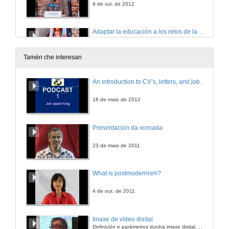
9 de xul. de 2012
Adaptar la educación a los retos de la sociedad del S.XXI . ¿Qué demanda la sociedad?
9 de xul. de 2012
Tamén che interesan
Presentación de Mariano Fernández Enguita
An introduction to CV’s, letters, and job searching
9 de xul. de 2012
16 de maio de 2012
¿Adónde va la educación?
Presentación da xornada
9 de xul. de 2012
23 de maio de 2011
Sesión I : Mesa redonda : Los retos de adaptar la educación al S.XXI . ¿Hacia una revolución o hacia una gestión del aprendizaje?
What is postmodernism?
9 de xul. de 2012
4 de out. de 2011
Nuevo escenario del bachillerato y la FP como vías de entrada en la Universidad ¿ Hay que cambiar algo ?
Imaxe de vídeo dixital
Definición e parámetros dunha imaxe dixital. Resolución e Aspecto. Profundidade da cor. Compresión. Frame por segundo. Entrelazado. Campos, cadros