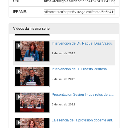
URL:
9 de xul. de 2012
IFRAME:
Intervención de D. Guillermo Brea Vila
9 de xul. de 2012
Vídeos da mesma serie
Intervención de Dª. Raquel Díaz Vázquez
9 de xul. de 2012
Intervención de D. Ernesto Pedrosa
9 de xul. de 2012
Presentación Sesión I - Los retos de adaptar la educación al S.XXI ¿Hacia una revolución o hacia una evolución del aprendizaje?
9 de xul. de 2012
La esencia de la profesión docente ante los cambios del S.XXI ¿Qué debemos hacer y que no?