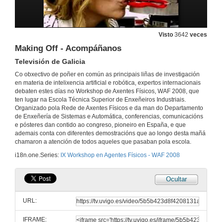
Robonova I na ETSI
Demostración de funcionamento
12 de set. de 2008
Visto
3642
veces
Making Off - Acompáñanos
Robots tipo AIBO
Televisión de Galicia
Demostración de funcionamento
12 de set. de 2008
Co obxectivo de poñer en común as principais liñas de investigación
en materia de intelixencia artificial e robótica, expertos internacionais
debaten estes días no Workshop de Axentes Físicos, WAF 2008, que
ten lugar na Escola Técnica Superior de Enxeñeiros Industriais.
Robotica móvil na ETSEI
Organizado pola Rede de Axentes Físicos e da man do Departamento
Demostración de funcionamento
de Enxeñería de Sistemas e Automática, conferencias, comunicacións
12 de set. de 2008
e pósteres dan contido ao congreso, pioneiro en España, e que
ademais conta con diferentes demostracións que ao longo desta mañá
chamaron a atención de todos aqueles que pasaban pola escola.
Fanuc Robotics & Schunk
Demostración de funcionamento
i18n.one.Series:
IX Workshop en Agentes Físicos - WAF 2008
12 de set. de 2008
Ocultar
Entrevista a Víctor Marques de Schunk Intec S.L.
URL:
12 de set. de 2008
IFRAME: