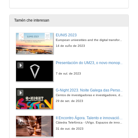
Tamén che interesan
EUNIS 2023
European univesrities and the digital transformation: challenges and opportunities ahead
14 de xuño de 2023
Presentación do UM23, o novo monopraza de UVigo Motorsport
7 de xul. de 2023
G-Night 2023. Noite Galega das Persoas Investigadoras. Conciencias creativas
Centos de investigadoras e investigadores, decenas de actividades e sete cidades
29 de set. de 2023
II Encontro Ágora. Talento e innovación na era da transformación dixital
Cátedra Telefónica - UVigo. Espazos de innovación
31 de out. de 2023