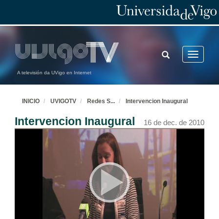
TOGGLE
Toggle
SEARCH
navigatio
A televisión da UVigo en Internet
INICIO
UVIGOTV
Redes S
...
Intervencion Inaugural
Intervencion Inaugural
16 de dec. de 2010