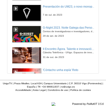
Resposta
Presentación do UM23, o novo monopraza de UVigo Motorsport
16 de dec. de 2010
7 de xul. de 2023
2ª Pregunta
G-Night 2023. Noite Galega das Persoas Investigadoras. Conciencias creativas
Centos de investigadoras e investigadores, decenas de actividades e sete cidades
16 de dec. de 2010
29 de set. de 2023
Resposta
II Encontro Ágora. Talento e innovación na era da transformación dixital
Cátedra Telefónica - UVigo. Espazos de innovación
16 de dec. de 2010
31 de out. de 2023
Resposta
'Cóntacho unha espía' Reto
16 de dec. de 2010
23 de dec. de 2020
UvigoTV | Praza Miralles. Local A3A | Campus Universitario | C.P. 36310 Vigo (Pontevedra) |
España | Tlf: +34 986811937 |
tv@uvigo.es
Resposta
Accesibilidade
|
Aviso Legal
|
Condicións de uso
|
Política de cookies
'Cóntacho unha espía' Criptografía
Taller manipulativo 1
16 de dec. de 2010
23 de dec. de 2020
Powered by
PuMuKIT 3.5.6