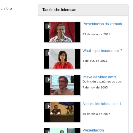
dun foro
Tamén che interesan
As relacións públicas institucionais dos Consellos Sociais. As universidades de Cataluña
Presentación da xornada
18 de abr. de 2017
23 de maio de 2011
As relacións públicas institucionais dos Consellos Sociais. Turno de preguntas
What is postmodernism?
18 de abr. de 2017
4 de out. de 2011
A carreira académica: de bolseiro a catedrático emérito
Imaxe de vídeo dixital
18 de abr. de 2017
Definición e parámetros dunha imaxe dixital. Resolución e Aspecto. Profundidade da cor. Compresión. Frame por segundo. Entrelazado. Campos, cadros
7 de nov. de 2005
A carreira académica: de bolseiro a catedrático emérito
Turno de preguntas
A inserción laboral dos licenciados en Ciencias do Mar: a carreira investigadora
18 de abr. de 2017
15 de maio de 2006
Presentación