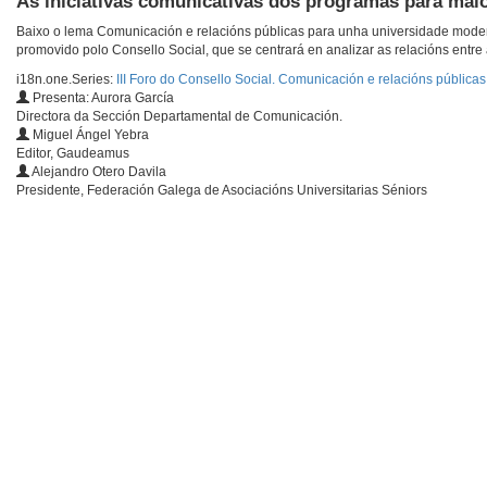
As iniciativas comunicativas dos programas para mai
Baixo o lema Comunicación e relacións públicas para unha universidade modern
promovido polo Consello Social, que se centrará en analizar as relacións entre
i18n.one.Series:
III Foro do Consello Social. Comunicación e relacións públic
Presenta: Aurora García
Directora da Sección Departamental de Comunicación.
Miguel Ángel Yebra
Editor, Gaudeamus
Alejandro Otero Davila
Presidente, Federación Galega de Asociacións Universitarias Séniors