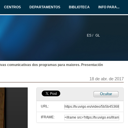
18 de abr. de 2017
CENTROS
DEPARTAMENTOS
BIBLIOTECA
INFO PARA...
O tratamento da información da Universidade de Vigo ma prensa galega. Intervención de Pedro Pérez
18 de abr. de 2017
ES /
GL
O tratamento da información da Universidade de Vigo ma prensa galega. Intervención de Chus Gómez
18 de abr. de 2017
tivas comunicativas dos programas para maiores. Presentación
O tratamento da información da Universidade de Vigo ma prensa galega. Intervención de Ana Martínez
18 de abr. de 2017
18 de abr. de 2017
O tratamento da información da Universidade de Vigo ma prensa galega. Intervención de Ana Fuentes
Ocultar
18 de abr. de 2017
URL:
IFRAME:
O tratamento da información da Universidade de Vigo ma prensa galega. Tuno de preguntas