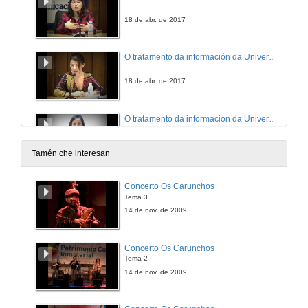
18 de abr. de 2017
O tratamento da información da Universidade de Vigo ma prensa galega. Intervención de Ana Martínez
18 de abr. de 2017
O tratamento da información da Universidade de Vigo ma prensa galega. Intervención de Ana Fuentes
18 de abr. de 2017
Tamén che interesan
O tratamento da información da Universidade de Vigo ma prensa galega. Tuno de preguntas
Concerto Os Carunchos
Tema 3
18 de abr. de 2017
14 de nov. de 2009
As iniciativas comunicativas dos programas para maiores. Presentación
Concerto Os Carunchos
Tema 2
18 de abr. de 2017
14 de nov. de 2009
As iniciativas comunicativas dos programas para maiores: A presencia das súas actividades nas redes sociais e internet. Outras iniciativas