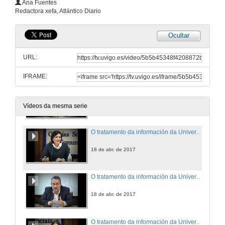
Ana Fuentes
Redactora xefa, Atlántico Diario
11 de maio de 2017
Ocultar
A evolución da imaxe simbólica da Universidade de Vigo. Do logotipo á logomarca. As propostas do profesor Pardo de Guevara do Instituto de Estudos Galogos Padre Sarmiento
URL:
18 de abr. de 2017
IFRAME:
A comunicación na UVigo: Unha experiencia de diálogo continuo nunha sociedade global
18 de abr. de 2017
Vídeos da mesma serie
O tratamento da información da Universidade de Vigo ma prensa galega. Presentación
18 de abr. de 2017
O tratamento da información da Universidade de Vigo ma prensa galega. Intervención de Pedro Pérez
18 de abr. de 2017
O tratamento da información da Universidade de Vigo ma prensa galega. Intervención de Chus Gómez