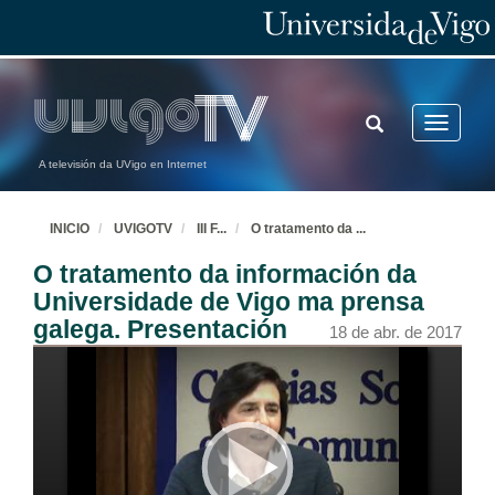
TOGGLE
Toggle
SEARCH
navigatio
A televisión da UVigo en Internet
INICIO
UVIGOTV
III F
...
O tratamento da
...
O tratamento da información da
Universidade de Vigo ma prensa
galega. Presentación
18 de abr. de 2017