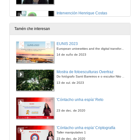
Intervención Henrique Costas
15 de abr. de 2009
Tamén che interesan
Intervención Iolanda Veloso
EUNIS 2023
European univesrities and the digital transformation: challenges and opportunities ahead
15 de abr. de 2009
14 de xuño de 2023
Quenda de preguntas
Mostra de fotoesculturas Overtraz
Do fotógrafo Santi Barreiros e o escultor Nito Contreras.
15 de abr. de 2009
13 de xul. de 2023
Presentación
'Cóntacho unha espía' Reto
15 de abr. de 2009
23 de dec. de 2020
Intervención Carlos Callón
'Cóntacho unha espía' Criptografía
Taller manipulativo 1
15 de abr. de 2009
23 de dec. de 2020