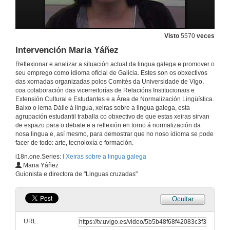
Visto
5570
veces
Intervención Maria Yáñez
Reflexionar e analizar a situación actual da lingua galega e promover o
Acto de Apertura
seu emprego como idioma oficial de Galicia. Estes son os obxectivos
das xornadas organizadas polos Comités da Universidade de Vigo,
15 de abr. de 2009
coa colaboración das vicerreitorías de Relacións Institucionais e
Extensión Cultural e Estudantes e a Área de Normalización Lingüística.
Baixo o lema Dálle á lingua, xeiras sobre a lingua galega, esta
Intervención de Mª. Carmen Cabeza
agrupación estudantil traballa co obxectivo de que estas xeiras sirvan
de espazo para o debate e a reflexión en torno á normalización da
15 de abr. de 2009
nosa lingua e, así mesmo, para demostrar que no noso idioma se pode
facer de todo: arte, tecnoloxía e formación.
i18n.one.Series:
I Xeiras sobre a lingua galega
Presentación do Documental "Linguas Cruzadas"
Maria Yáñez
Guionista e directora de "Linguas cruzadas"
15 de abr. de 2009
Ocultar
Linguas Cruzadas
URL:
15 de abr. de 2009