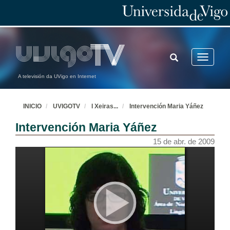
TOGGLE
Toggle
SEARCH
navigatio
A televisión da UVigo en Internet
INICIO
UVIGOTV
I Xeiras
...
Intervención Maria Yáñez
Intervención Maria Yáñez
15 de abr. de 2009