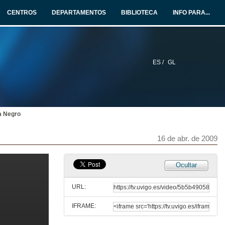
15 de abr. de 2009
CENTROS
DEPARTAMENTOS
BIBLIOTECA
INFO PARA...
Presentación
15 de abr. de 2009
ES /
GL
Intervención Roberto Noguerol
15 de abr. de 2009
ía Negro
Intervención Alexandre Prieto
15 de abr. de 2009
16 de abr. de 2009
Quenda de preguntas
Ocultar
15 de abr. de 2009
URL:
IFRAME:
Presentación