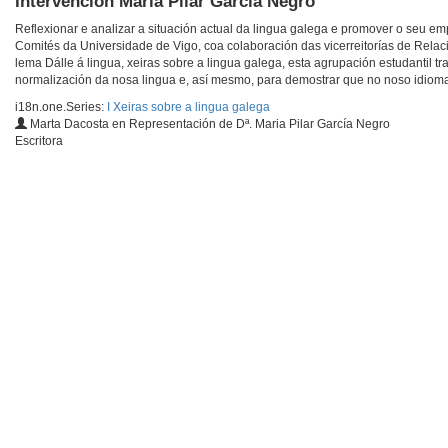
Intervención Maria Pilar García Negro
Reflexionar e analizar a situación actual da lingua galega e promover o seu e
Comités da Universidade de Vigo, coa colaboración das vicerreitorías de Relaci
lema Dálle á lingua, xeiras sobre a lingua galega, esta agrupación estudantil tr
normalización da nosa lingua e, así mesmo, para demostrar que no noso idioma s
i18n.one.Series:
I Xeiras sobre a lingua galega
Marta Dacosta en Representación de Dª. Maria Pilar García Negro
Escritora