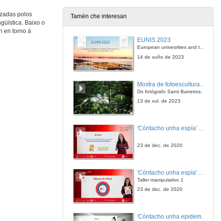
16 de abr. de 2009
izadas polos
Tamén che interesan
güística. Baixo o
Intervención Alfonso Eyré
n en torno á
EUNIS 2023
16 de abr. de 2009
European univesrities and the digital transformation: challenges and opportunities ahead
14 de xuño de 2023
Intervención Iago Martínez
Mostra de fotoesculturas Overtraz
16 de abr. de 2009
Do fotógrafo Santi Barreiros e o escultor Nito Contreras.
13 de xul. de 2023
Intervención Belén Regueira
'Cóntacho unha espía' Reto
16 de abr. de 2009
23 de dec. de 2020
Quenda de preguntas
'Cóntacho unha espía' Criptografía
16 de abr. de 2009
Taller manipulativo 1
23 de dec. de 2020
Presentación
'Cóntacho unha epidemióloga' Reto
17 de abr. de 2009