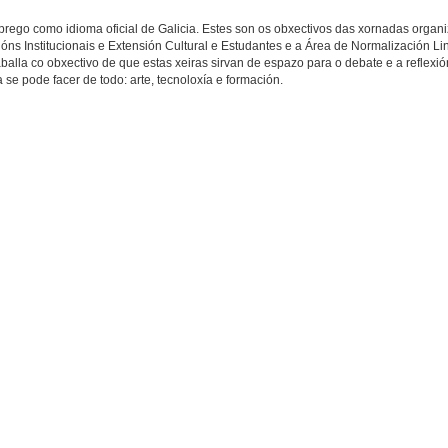
mprego como idioma oficial de Galicia. Estes son os obxectivos das xornadas organ
óns Institucionais e Extensión Cultural e Estudantes e a Área de Normalización Lin
aballa co obxectivo de que estas xeiras sirvan de espazo para o debate e a reflexió
e pode facer de todo: arte, tecnoloxía e formación.