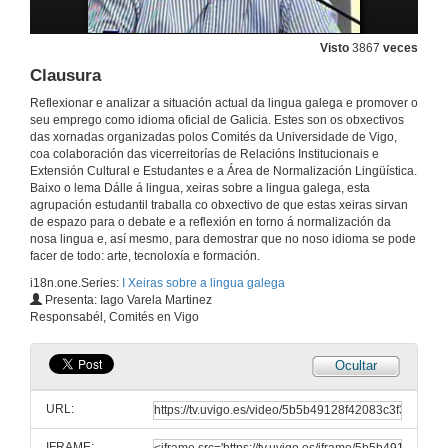
Intervención Alfonso Eyré
Visto
3867
veces
16 de abr. de 2009
Clausura
Reflexionar e analizar a situación actual da lingua galega e promover o
Intervención Iago Martínez
seu emprego como idioma oficial de Galicia. Estes son os obxectivos
das xornadas organizadas polos Comités da Universidade de Vigo,
16 de abr. de 2009
coa colaboración das vicerreitorías de Relacións Institucionais e
Extensión Cultural e Estudantes e a Área de Normalización Lingüística.
Baixo o lema Dálle á lingua, xeiras sobre a lingua galega, esta
agrupación estudantil traballa co obxectivo de que estas xeiras sirvan
Intervención Belén Regueira
de espazo para o debate e a reflexión en torno á normalización da
nosa lingua e, así mesmo, para demostrar que no noso idioma se pode
16 de abr. de 2009
facer de todo: arte, tecnoloxía e formación.
i18n.one.Series:
I Xeiras sobre a lingua galega
Quenda de preguntas
Presenta: Iago Varela Martinez
Responsabél, Comités en Vigo
16 de abr. de 2009
Ocultar
Presentación
URL:
17 de abr. de 2009
IFRAME: