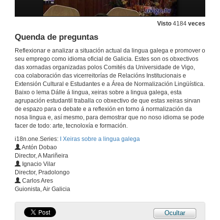
Presentación
16 de abr. de 2009
Visto
4184
veces
Quenda de preguntas
Intervención Alfonso Eyré
Reflexionar e analizar a situación actual da lingua galega e promover o
seu emprego como idioma oficial de Galicia. Estes son os obxectivos
16 de abr. de 2009
das xornadas organizadas polos Comités da Universidade de Vigo,
coa colaboración das vicerreitorías de Relacións Institucionais e
Extensión Cultural e Estudantes e a Área de Normalización Lingüística.
Intervención Iago Martínez
Baixo o lema Dálle á lingua, xeiras sobre a lingua galega, esta
agrupación estudantil traballa co obxectivo de que estas xeiras sirvan
16 de abr. de 2009
de espazo para o debate e a reflexión en torno á normalización da
nosa lingua e, así mesmo, para demostrar que no noso idioma se pode
facer de todo: arte, tecnoloxía e formación.
Intervención Belén Regueira
i18n.one.Series:
I Xeiras sobre a lingua galega
Antón Dobao
16 de abr. de 2009
Director, A Mariñeira
Ignacio Vilar
Director, Pradolongo
Quenda de preguntas
Carlos Ares
Guionista, Air Galicia
16 de abr. de 2009
Ocultar