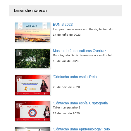
15 de abr. de 2009
Tamén che interesan
Presentación
EUNIS 2023
European univesrities and the digital transformation: challenges and opportunities ahead
15 de abr. de 2009
14 de xuño de 2023
Intervención Henrique Costas
Mostra de fotoesculturas Overtraz
Do fotógrafo Santi Barreiros e o escultor Nito Contreras.
15 de abr. de 2009
13 de xul. de 2023
Intervención Iolanda Veloso
'Cóntacho unha espía' Reto
15 de abr. de 2009
23 de dec. de 2020
Quenda de preguntas
'Cóntacho unha espía' Criptografía
Taller manipulativo 1
15 de abr. de 2009
23 de dec. de 2020
Presentación
'Cóntacho unha epidemióloga' Reto