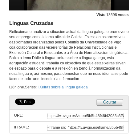
Visto
13598
veces
Linguas Cruzadas
Reflexionar e analizar a situación actual da lingua galega e promover o
seu emprego como idioma oficial de Galicia. Estes son os obxectivos
das xornadas organizadas polos Comités da Universidade de Vigo,
coa colaboración das vicerreitorías de Relacións Institucionais e
Extensión Cultural e Estudantes e a Área de Normalización Lingüística.
Baixo o lema Dálle á lingua, xeiras sobre a lingua galega, esta
agrupación estudantil traballa co obxectivo de que estas xeiras sirvan
de espazo para o debate e a reflexión en torno á normalización da
nosa lingua e, así mesmo, para demostrar que no noso idioma se pode
Acto de Apertura
facer de todo: arte, tecnoloxía e formación.
i18n.one.Series:
I Xeiras sobre a lingua galega
15 de abr. de 2009
Ocultar
Intervención de Mª. Carmen Cabeza
URL:
15 de abr. de 2009
IFRAME:
Presentación do Documental "Linguas Cruzadas"