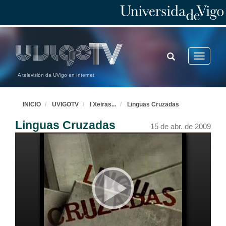
TOGGLE
Toggle
SEARCH
navigatio
A televisión da UVigo en Internet
INICIO
UVIGOTV
I Xeiras
...
Linguas Cruzadas
Linguas Cruzadas
15 de abr. de 2009