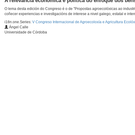
A relevancia económica e política do enfoque dos be
O lema desta edición do Congreso é o de "Propostas agroecolóxicas ao industr
coñecer experiencias e investigacións de interese a nivel galego, estatal e inter
i18n.one.Series:
V Congreso Internacional de Agroecoloxía e Agricultura Ecolóx
Ángel Calle
Universidade de Córdoba