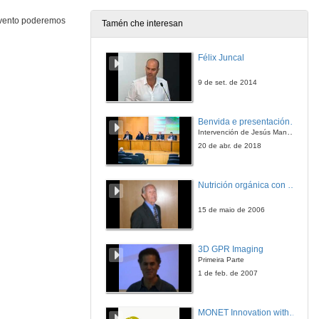
26 de xuño de 2014
 evento poderemos
Tamén che interesan
Presentación: Banca ética
Félix Juncal
26 de xuño de 2014
9 de set. de 2014
Alternativas Económicas de base cidadá: o proxecto Fiare-Banca Ética
Benvida e presentación da xornada
Intervención de Jesús Manuel Míguez, Decano da Facultade de Bioloxía
26 de xuño de 2014
20 de abr. de 2018
Coop57, el ahorro ético al servicio de la economía solidária gallega
Nutrición orgánica con auga de mar
26 de xuño de 2014
15 de maio de 2006
AIS O Peto: Microfinanzas éticas
3D GPR Imaging
Primeira Parte
26 de xuño de 2014
1 de feb. de 2007
Quenda de preguntas: Banca ética
MONET Innovation with quality sense