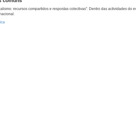
ns comúns
ialismo: recursos compartidos e respostas colectivas". Dentro das actividades do
nacional.
ica