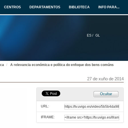
CENTROS
DEPARTAMENTOS
BIBLIOTECA
INFO PARA...
ES /
GL
ica
A relevancia económica e política do enfoque dos bens comúns
27 de xuño de 2014
Ocultar
URL:
IFRAME: